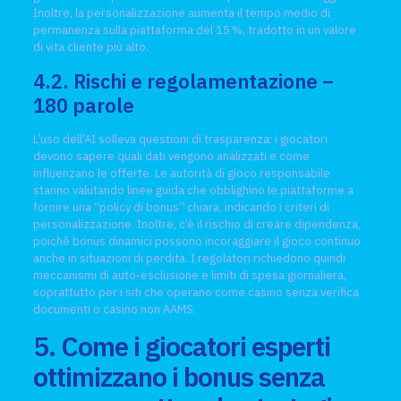
Inoltre, la personalizzazione aumenta il tempo medio di
permanenza sulla piattaforma del 15 %, tradotto in un valore
di vita cliente più alto.
4.2. Rischi e regolamentazione –
180 parole
L’uso dell’AI solleva questioni di trasparenza: i giocatori
devono sapere quali dati vengono analizzati e come
influenzano le offerte. Le autorità di gioco responsabile
stanno valutando linee guida che obblighino le piattaforme a
fornire una “policy di bonus” chiara, indicando i criteri di
personalizzazione. Inoltre, c’è il rischio di creare dipendenza,
poiché bonus dinamici possono incoraggiare il gioco continuo
anche in situazioni di perdita. I regolatori richiedono quindi
meccanismi di auto‑esclusione e limiti di spesa giornaliera,
soprattutto per i siti che operano come casino senza verifica
documenti o casino non AAMS.
5. Come i giocatori esperti
ottimizzano i bonus senza