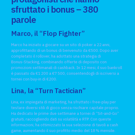
sfruttato i bonus – 380
parole
Marco, il “Flop Fighter”
Marco ha iniziato a giocare su un sito di poker a 22 anni,
approfittando di un bonus di benvenuto da €500. Dopo aver
completato il rollover, ha adottato una strategia di
Bonus‑Stacking, combinando offerte di deposito con
promozioni settimanali di cashback. In 12 mesi, il suo bankroll
è passato da €1 200 a €7 500, consentendogli di iscriversi a
tornei con buy‑in di €200.
Lina, la “Turn Tactician”
Lina, ex impiegata di marketing, ha sfruttato i free‑play per
testare diversi stili di gioco senza rischiare capitale proprio.
Ha dedicato le prime due settimane a tornei di “Sit‑and‑Go”
gratuiti, raccogliendo dati su volatilità e RTP. Con queste
informazioni, ha ottimizzato la sua selezione di tavoli a cash
game, aumentando il suo profitto medio del 18 % mensile.