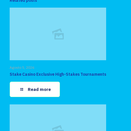
Related posts
Agosto 5, 2026
Stake Casino Exclusive High-Stakes Tournaments
Read more