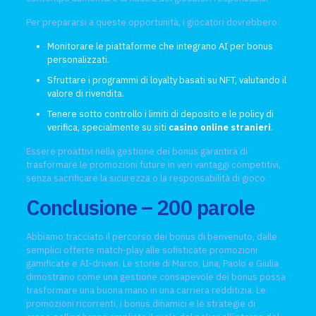
Per prepararsi a queste opportunità, i giocatori dovrebbero:
Monitorare le piattaforme che integrano AI per bonus
personalizzati.
Sfruttare i programmi di loyalty basati su NFT, valutando il
valore di rivendita.
Tenere sotto controllo i limiti di deposito e le policy di
verifica, specialmente su siti
casino online stranieri
.
Essere proattivi nella gestione dei bonus garantirà di
trasformare le promozioni future in veri vantaggi competitivi,
senza sacrificare la sicurezza o la responsabilità di gioco.
Conclusione – 200 parole
Abbiamo tracciato il percorso dei bonus di benvenuto, dalle
semplici offerte match‑play alle sofisticate promozioni
gamificate e AI‑driven. Le storie di Marco, Lina, Paolo e Giulia
dimostrano come una gestione consapevole dei bonus possa
trasformare una buona mano in una carriera redditizia. Le
promozioni ricorrenti, i bonus dinamici e le strategie di