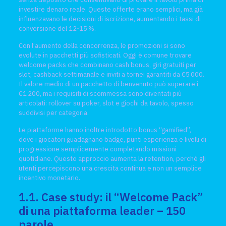
investire denaro reale. Queste offerte erano semplici, ma già
influenzavano le decisioni di iscrizione, aumentando i tassi di
conversione del 12‑15 %.
Con l’aumento della concorrenza, le promozioni si sono
evolute in pacchetti più sofisticati. Oggi è comune trovare
welcome packs che combinano cash bonus, giri gratuiti per
slot, cashback settimanale e inviti a tornei garantiti da €5 000.
Il valore medio di un pacchetto di benvenuto può superare i
€1 200, ma i requisiti di scommessa sono diventati più
articolati: rollover su poker, slot e giochi da tavolo, spesso
suddivisi per categoria.
Le piattaforme hanno inoltre introdotto bonus “gamified”,
dove i giocatori guadagnano badge, punti esperienza e livelli di
progressione semplicemente completando missioni
quotidiane. Questo approccio aumenta la retention, perché gli
utenti percepiscono una crescita continua e non un semplice
incentivo monetario.
1.1. Case study: il “Welcome Pack”
di una piattaforma leader – 150
parole