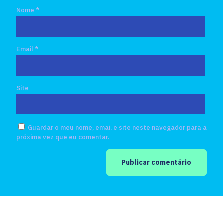
Nome
*
Email
*
Site
Guardar o meu nome, email e site neste navegador para a
próxima vez que eu comentar.