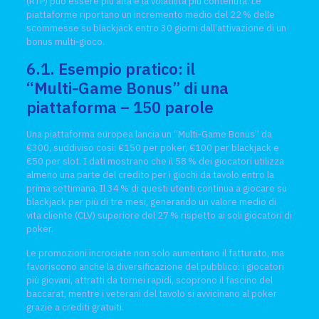
(RTP) può essere più alta e la volatilità più contenuta. Le
piattaforme riportano un incremento medio del 22 % delle
scommesse su blackjack entro 30 giorni dall’attivazione di un
bonus multi‑gioco.
6.1. Esempio pratico: il
“Multi‑Game Bonus” di una
piattaforma – 150 parole
Una piattaforma europea lancia un “Multi‑Game Bonus” da
€300, suddiviso così: €150 per poker, €100 per blackjack e
€50 per slot. I dati mostrano che il 58 % dei giocatori utilizza
almeno una parte del credito per i giochi da tavolo entro la
prima settimana. Il 34 % di questi utenti continua a giocare su
blackjack per più di tre mesi, generando un valore medio di
vita cliente (CLV) superiore del 27 % rispetto ai soli giocatori di
poker.
Le promozioni incrociate non solo aumentano il fatturato, ma
favoriscono anche la diversificazione del pubblico: i giocatori
più giovani, attratti da tornei rapidi, scoprono il fascino del
baccarat, mentre i veterani del tavolo si avvicinano al poker
grazie a crediti gratuiti.