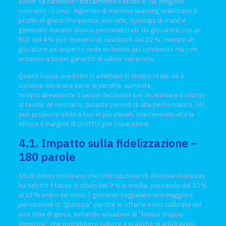
poker ha cambiato radicalmente il modo in cui vengono
concepiti i bonus. Algoritmi di machine learning analizzano il
profilo di gioco (frequenza, win‑rate, tipologia di mani) e
generano dynamic bonus personalizzati. Un giocatore con un
ROI del 4 % può ricevere un cashback del 12 %, mentre un
giocatore più esperto vede un bonus più contenuto ma con
accesso a tornei garantiti di valore superiore.
Questi bonus predittivi si adattano in tempo reale: se il
sistema rileva una serie di perdite, aumenta
temporaneamente il valore del bonus per incentivare il ritorno
al tavolo. Al contrario, durante periodi di alta performance, l’AI
può proporre sfide a buy‑in più elevati, mantenendo alta la
sfida e il margine di profitto per l’operatore.
4.1. Impatto sulla fidelizzazione –
180 parole
Studi interni mostrano che l’introduzione di AI‑driven bonuses
ha ridotto il tasso di churn del 9 % in media, passando dal 22 %
al 13 % entro sei mesi. I giocatori segnalano una maggiore
percezione di “giustizia” perché le offerte sono calibrate sul
loro stile di gioco, evitando situazioni di “bonus troppo
generosi” che potrebbero indurre a pratiche di arbitraggio.