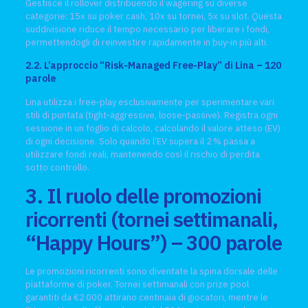
Gestisce il rollover distribuendo il wagering su diverse
categorie: 15x su poker cash, 10x su tornei, 5x su slot. Questa
suddivisione riduce il tempo necessario per liberare i fondi,
permettendogli di reinvestire rapidamente in buy‑in più alti.
2.2. L’approccio “Risk‑Managed Free‑Play” di Lina – 120
parole
Lina utilizza i free‑play esclusivamente per sperimentare vari
stili di puntata (tight‑aggressive, loose‑passive). Registra ogni
sessione in un foglio di calcolo, calcolando il valore atteso (EV)
di ogni decisione. Solo quando l’EV supera il 2 % passa a
utilizzare fondi reali, mantenendo così il rischio di perdita
sotto controllo.
3. Il ruolo delle promozioni
ricorrenti (tornei settimanali,
“Happy Hours”) – 300 parole
Le promozioni ricorrenti sono diventate la spina dorsale delle
piattaforme di poker. Tornei settimanali con prize pool
garantiti da €2 000 attirano centinaia di giocatori, mentre le