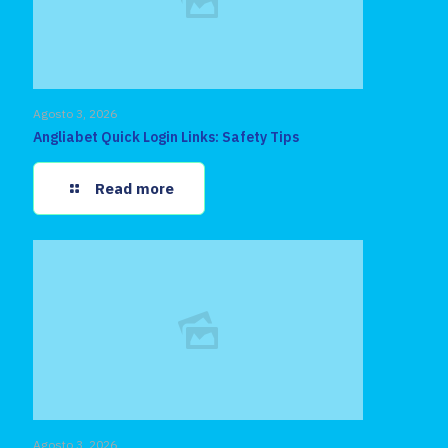
Agosto 3, 2026
Angliabet Quick Login Links: Safety Tips
Read more
Agosto 3, 2026