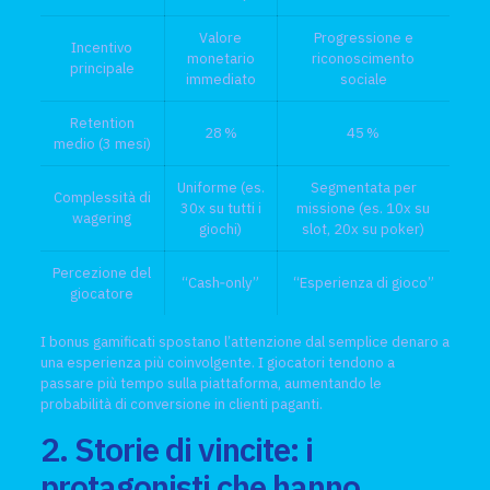
Valore
Progressione e
Incentivo
monetario
riconoscimento
principale
immediato
sociale
Retention
28 %
45 %
medio (3 mesi)
Uniforme (es.
Segmentata per
Complessità di
30x su tutti i
missione (es. 10x su
wagering
giochi)
slot, 20x su poker)
Percezione del
“Cash‑only”
“Esperienza di gioco”
giocatore
I bonus gamificati spostano l’attenzione dal semplice denaro a
una esperienza più coinvolgente. I giocatori tendono a
passare più tempo sulla piattaforma, aumentando le
probabilità di conversione in clienti paganti.
2. Storie di vincite: i
protagonisti che hanno