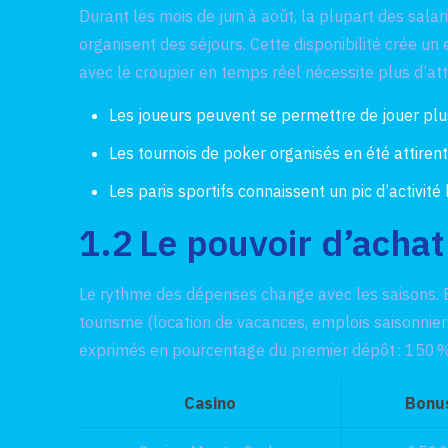
Durant les mois de juin à août, la plupart des salar
organisent des séjours. Cette disponibilité crée un
avec le croupier en temps réel nécessite plus d’at
Les joueurs peuvent se permettre de jouer plu
Les tournois de poker organisés en été attiren
Les paris sportifs connaissent un pic d’activi
1.2 Le pouvoir d’achat
Le rythme des dépenses change avec les saisons. E
tourisme (location de vacances, emplois saisonnier
exprimés en pourcentage du premier dépôt : 150 % 
Casino
Bonus