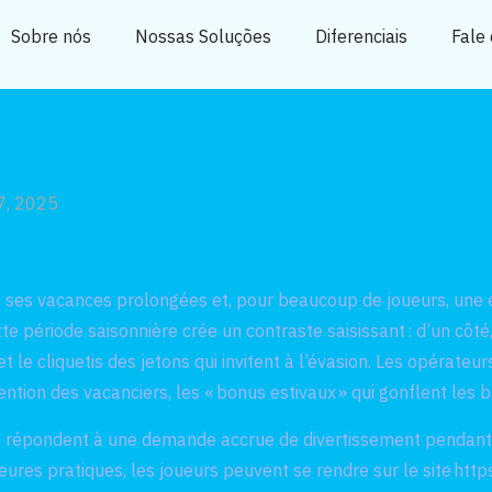
Sobre nós
Nossas Soluções
Diferenciais
Fale
7, 2025
, ses vacances prolongées et, pour beaucoup de joueurs, une en
e période saisonnière crée un contraste saisissant : d’un côté, l
le cliquetis des jetons qui invitent à l’évasion. Les opérate
tion des vacanciers, les « bonus estivaux » qui gonflent les b
lles répondent à une demande accrue de divertissement pendant
ures pratiques, les joueurs peuvent se rendre sur le site
http