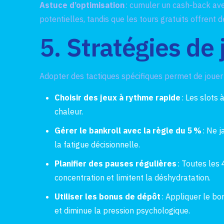
Astuce d’optimisation
: cumuler un cash‑back avec
potentielles, tandis que les tours gratuits offrent
5. Stratégies de
Adopter des tactiques spécifiques permet de joue
Choisir des jeux à rythme rapide
: Les slots
chaleur.
Gérer le bankroll avec la règle du 5 %
: Ne j
la fatigue décisionnelle.
Planifier des pauses régulières
: Toutes les 
concentration et limitent la déshydratation.
Utiliser les bonus de dépôt
: Appliquer le b
et diminue la pression psychologique.