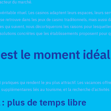
 acteur du marché.
véritable rituel. Les casinos adaptent leurs espaces, leurs ser
e retrouve dans les jeux de casino traditionnels, mais aussi da
s qui suivent, nous décortiquerons les raisons pour lesquelles 
s solutions concrètes que les établissements proposent pour q
é est le moment idéal
 pratiques qui rendent le jeu plus attractif. Les vacances of
upplémentaires liés au tourisme, et la recherche d’activités l
l : plus de temps libre