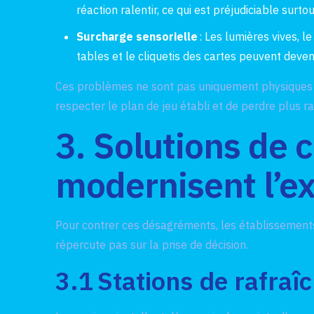
réaction ralentir, ce qui est préjudiciable sur
Surcharge sensorielle
: Les lumières vives, l
tables et le cliquetis des cartes peuvent deveni
Ces problèmes ne sont pas uniquement physiques ; i
respecter le plan de jeu établi et de perdre plus r
3. Solutions de 
modernisent l’ex
Pour contrer ces désagréments, les établissements 
répercute pas sur la prise de décision.
3.1 Stations de rafra