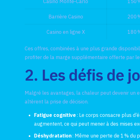
Casino Monte‑Carlo
150 %
Barrière Casino
200 %
Casino en ligne X
180 %
Ces offres, combinées à une plus grande disponibilit
profiter de la marge supplémentaire offerte par le
2. Les défis de j
Malgré les avantages, la chaleur peut devenir un en
altèrent la prise de décision.
Fatigue cognitive
: Le corps consacre plus d’é
augmentent, ce qui peut mener à des mises exc
Déshydratation
: Même une perte de 1 % du poi