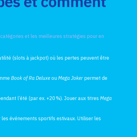
types et comment
 catégories et les meilleures stratégies pour en
tilité (slots à jackpot) où les pertes peuvent être
comme
Book of Ra Deluxe
ou
Mega Joker
permet de
ndant l’été (par ex. +20 %). Jouer aux titres
Mega
les événements sportifs estivaux. Utiliser les