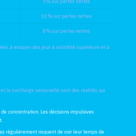
5 % sur pertes nettes
10 % sur pertes nettes
8 % sur pertes nettes
ées, à essayer des jeux à volatilité supérieure et à
et la surcharge sensorielle sont des réalités qui
é de concentration. Les décisions impulsives
t.
pas régulièrement risquent de voir leur temps de