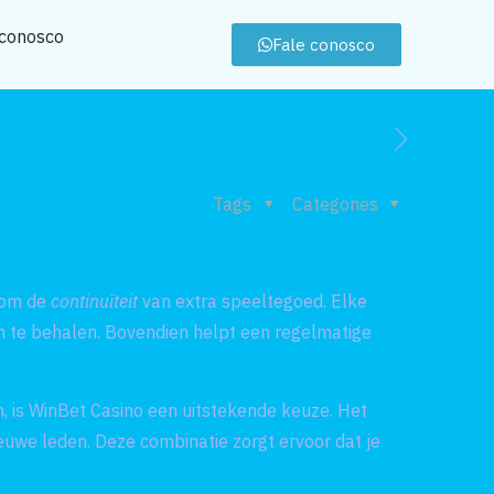
 conosco
Fale conosco
Tags
Categories
r om de
continuïteit
van extra speeltegoed. Elke
n te behalen. Bovendien helpt een regelmatige
, is WinBet Casino een uitstekende keuze. Het
euwe leden. Deze combinatie zorgt ervoor dat je