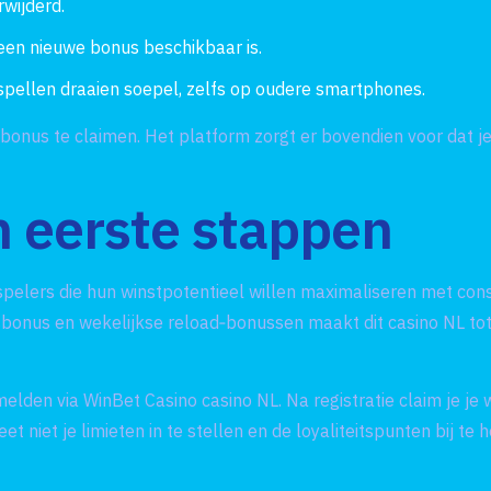
rwijderd.
een nieuwe bonus beschikbaar is.
elspellen draaien soepel, zelfs op oudere smartphones.
 bonus te claimen. Het platform zorgt er bovendien voor dat je
 eerste stappen
spelers die hun winstpotentieel willen maximaliseren met con
bonus en wekelijkse reload‑bonussen maakt dit casino NL tot
nmelden via
WinBet Casino casino NL
. Na registratie claim je j
et niet je limieten in te stellen en de loyaliteitspunten bij te