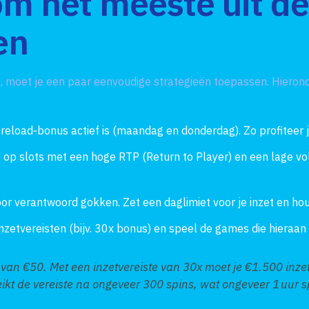
om het meeste uit d
en
 moet je een paar eenvoudige strategieën toepassen. Hieronde
reload‑bonus actief is (maandag en donderdag). Zo profiteer 
e op slots met een hoge RTP (Return to Player) en een lage volat
or verantwoord gokken. Zet een daglimiet voor je inzet en hou
nzetvereisten (bijv. 30x bonus) en speel de games die hieraan 
 van €50. Met een inzetvereiste van 30x moet je €1.500 inze
ikt de vereiste na ongeveer 300 spins, wat ongeveer 1 uur sp