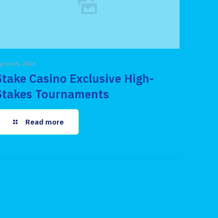
gosto 5, 2026
Stake Casino Exclusive High-
Stakes Tournaments
Read more