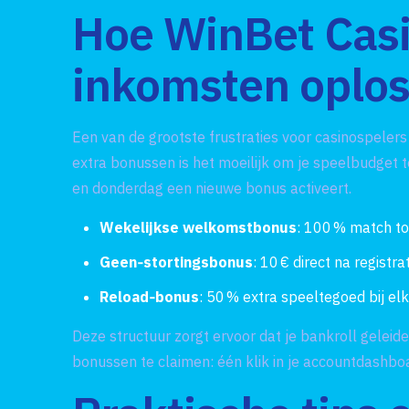
Hoe WinBet Casi
inkomsten oplos
Een van de grootste frustraties voor casinospelers
extra bonussen is het moeilijk om je speelbudget
en donderdag een nieuwe bonus activeert.
Wekelijkse welkomstbonus
: 100 % match to
Geen‑stortingsbonus
: 10 € direct na registra
Reload‑bonus
: 50 % extra speeltegoed bij el
Deze structuur zorgt ervoor dat je bankroll geleid
bonussen te claimen: één klik in je accountdashbo