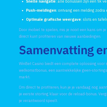
Snelle navigatie
: alle bonussen zijn één tik ve
Push‑meldingen
: ontvang een melding zodra 
Optimale grafische weergave
: slots en taf
Door mobiel te spelen, mis je nooit een kans om je
direct kunt profiteren van nieuwe aanbiedingen.
Samenvatting en
WinBet Casino biedt een complete oplossing voor 
welkomstbonus, een aantrekkelijke geen‑stortings
markt.
Om direct te profiteren, kun je je vandaag nog aa
je eerste storting klaar voor de reload‑bonus. Verge
je verantwoord speelt.