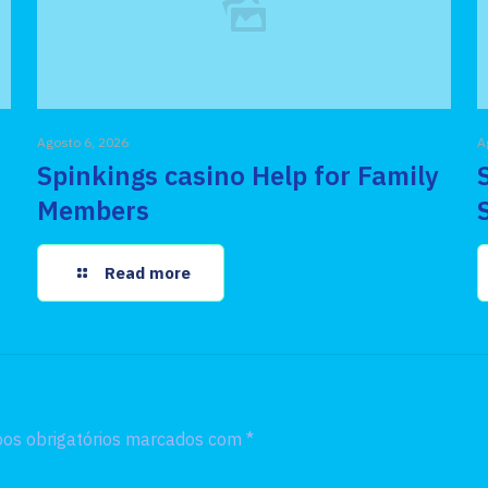
Agosto 6, 2026
A
Spinkings casino Help for Family
Members
Read more
os obrigatórios marcados com
*