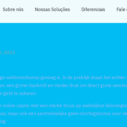
Sobre nós
Nossas Soluções
Diferenciais
Fale
6, 2025
e welkomstbonus genoeg is. In de praktijk draait het echte
 een groter bankroll en minder druk om direct grote winste
n geld te riskeren.
r online casino met een sterke focus op wekelijkse beloningen
us, maar ook een aantrekkelijke geen‑stortingsbonus voor ni
ing.