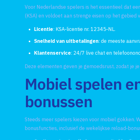
Voor Nederlandse spelers is het essentieel dat ee
(KSA) en voldoet aan strenge eisen op het gebied 
Licentie
: KSA‑licentie nr. 12345‑NL.
Snelheid van uitbetalingen
: de meeste aanvr
Klantenservice
: 24/7 live chat en telefoonon
Deze elementen geven je gemoedsrust, zodat je je 
Mobiel spelen e
bonussen
Steeds meer spelers kiezen voor mobiel gokken. W
bonusfuncties, inclusief de wekelijkse reload‑bon