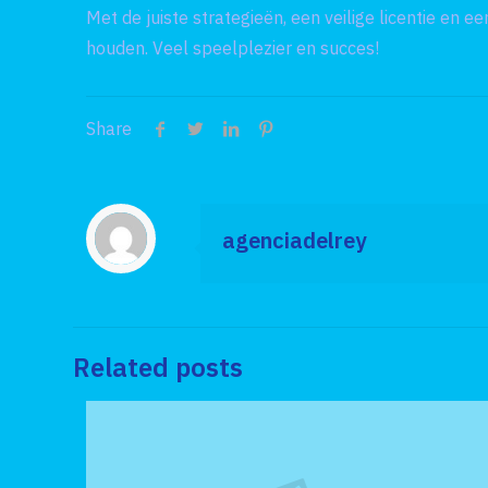
Met de juiste strategieën, een veilige licentie en 
houden. Veel speelplezier en succes!
Share
agenciadelrey
Related posts