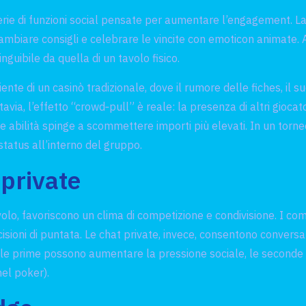
rie di funzioni social pensate per aumentare l’engagement. La 
biare consigli e celebrare le vincite con emoticon animate. Al
nguibile da quella di un tavolo fisico.
te di un casinò tradizionale, dove il rumore delle fiches, il suo
via, l’effetto “crowd‑pull” è reale: la presenza di altri gioca
are abilità spinge a scommettere importi più elevati. In un tor
tatus all’interno del gruppo.
 private
 tavolo, favoriscono un clima di competizione e condivisione. I c
cisioni di puntata. Le chat private, invece, consentono convers
le prime possono aumentare la pressione sociale, le seconde o
nel poker).