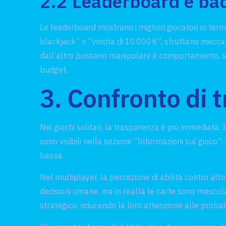
2.2 Leaderboard e ba
Le leaderboard mostrano i migliori giocatori in ter
blackjack” o “vincita di 10 000 €”, sfruttano mecca
dall’altro possono manipolare il comportamento, spin
budget.
3. Confronto di 
Nei giochi solitari, la trasparenza è più immediata.
sono visibili nella sezione “Informazioni sul gioco”
bassa.
Nel multiplayer, la percezione di abilità contro al
decisioni umane, ma in realtà le carte sono mescolat
strategico, riducendo la loro attenzione alle probabi