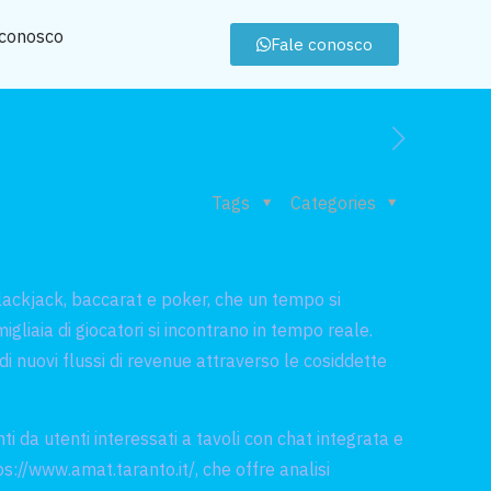
 conosco
Fale conosco
Tags
Categories
blackjack, baccarat e poker, che un tempo si
gliaia di giocatori si incontrano in tempo reale.
di nuovi flussi di revenue attraverso le cosiddette
 da utenti interessati a tavoli con chat integrata e
ps://www.amat.taranto.it/
, che offre analisi