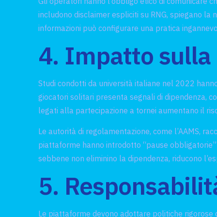
Gli operatori hanno l’obbligo etico di comunicare 
includono disclaimer espliciti su RNG, spiegano la n
informazioni può configurare una pratica ingannevo
4. Impatto sulla
Studi condotti da università italiane nel 2022 hanno 
giocatori solitari presenta segnali di dipendenza, con
legati alla partecipazione a tornei aumentano il ris
Le autorità di regolamentazione, come l’AAMS, raccom
piattaforme hanno introdotto “pause obbligatorie” di
sebbene non eliminino la dipendenza, riducono l’esp
5. Responsabilit
Le piattaforme devono adottare politiche rigorose di