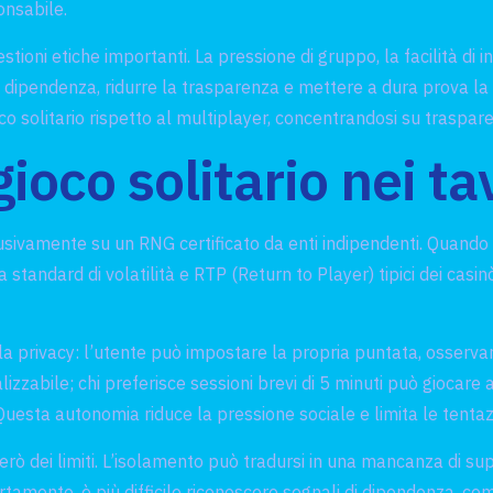
onsabile.
stioni etiche importanti. La pressione di gruppo, la facilità di in
a dipendenza, ridurre la trasparenza e mettere a dura prova la 
ioco solitario rispetto al multiplayer, concentrandosi su traspar
ioco solitario nei tav
sclusivamente su un RNG certificato da enti indipendenti. Quando 
 standard di volatilità e RTP (Return to Player) tipici dei casin
, la privacy: l’utente può impostare la propria puntata, osservar
izzabile; chi preferisce sessioni brevi di 5 minuti può giocare
uesta autonomia riduce la pressione sociale e limita le tentazio
a però dei limiti. L’isolamento può tradursi in una mancanza di s
tamento, è più difficile riconoscere segnali di dipendenza, co