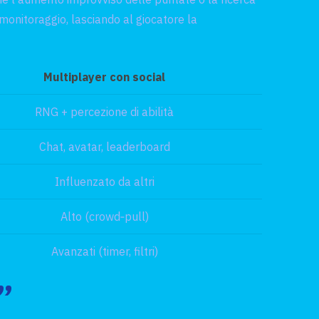
‑monitoraggio, lasciando al giocatore la
Multiplayer con social
RNG + percezione di abilità
Chat, avatar, leaderboard
Influenzato da altri
Alto (crowd‑pull)
Avanzati (timer, filtri)
”