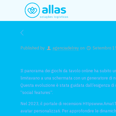
Published by
agenciadelrey
on
Setembro 1
Il panorama dei giochi da tavolo online ha subito u
limitavano a una schermata con un generatore di nume
Questa evoluzione è stata guidata dall’esigenza di r
“social features”.
Nel 2023, il portale di recensioni Httpswww.Amat.Ta
avatar personalizzati. Per approfondire le dinamiche 