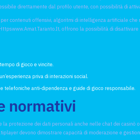
sibile direttamente dal profilo utente, con possibilità di att
 per contenuti offensivi, algoritmi di intelligenza artificiale 
Httpswww.Amat.Taranto.It, offrono la possibilità di disattivare l
empo di gioco e vincite.
’esperienza priva di interazioni social.
ee telefoniche anti‑dipendenza e guide di gioco responsabile.
 e normativi
a protezione dei dati personali anche nelle chat dei casinò onl
tiplayer devono dimostrare capacità di moderazione e gestione 