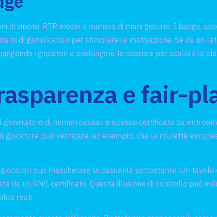
dge
mini di vincite, RTP medio o numero di mani giocate. I badge, a
nismi di gamification per stimolare la motivazione. Se da un lat
gendo i giocatori a prolungare le sessioni per scalare la classi
trasparenza e fair‑pl
 Il generatore di numeri casuali è spesso certificato da enti c
. Il giocatore può verificare, ad esempio, che la roulette europ
tri giocatori può mascherare la casualità sottostante. Un tavol
e da un RNG certificato. Questa illusione di controllo può indu
lità reali.