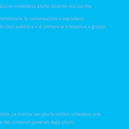
ivazione immediata anche durante una partita.
che monitorano le conversazioni e segnalano
a chat pubblica o di limitare le interazioni a gruppi
ine. Le licenze per giochi solitari richiedono una
dei contenuti generati dagli utenti.