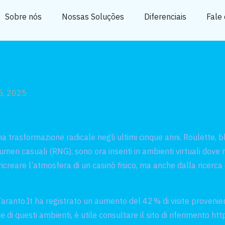
Sobre nós
Nossas Soluções
Diferenciais
Fale
5, 2025
na trasformazione radicale negli ultimi cinque anni. Roulette, 
ri casuali (RNG), sono ora inseriti in ambienti virtuali dove mi
icreare l’atmosfera di un casinò fisico, ma anche dalla ricerca 
ranto.It ha registrato un aumento del 42 % di visite provenienti
di questi ambienti, è utile consultare il sito di riferimento
htt