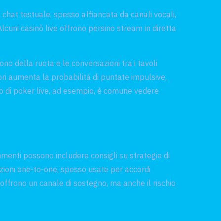
chat testuale, spesso affiancata da canali vocali,
cuni casinò live offrono persino stream in diretta
no della ruota e le conversazioni tra i tavoli
tori aumenta la probabilità di puntate impulsive,
neo di poker live, ad esempio, è comune vedere
ommenti possono includere consigli su strategie di
azioni one‑to‑one, spesso usate per accordi
ffrono un canale di sostegno, ma anche il rischio