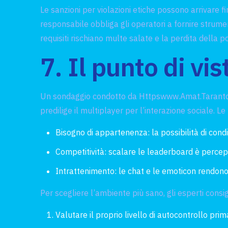
Le sanzioni per violazioni etiche possono arrivare fi
responsabile obbliga gli operatori a fornire strumen
requisiti rischiano multe salate e la perdita della p
7. Il punto di vis
Un sondaggio condotto da Httpswww.Amat.Taranto.It su
predilige il multiplayer per l’interazione sociale. Le
Bisogno di appartenenza: la possibilità di condiv
Competitività: scalare le leaderboard è percep
Intrattenimento: le chat e le emoticon rendono 
Per scegliere l’ambiente più sano, gli esperti consig
Valutare il proprio livello di autocontrollo prima