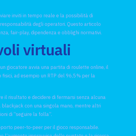
viare inviti in tempo reale e la possibilità di
responsabilità degli operatori. Questo articolo
enza, fair‑play, dipendenza e obblighi normativi.
oli virtuali
un giocatore avvia una partita di roulette online, il
ò fisici, ad esempio un RTP del 96,5 % per la
e il risultato e decidere di fermarsi senza alcuna
 a blackjack con una singola mano, mentre altri
ni di “seguire la folla”.
upporto peer‑to‑peer per il gioco responsabile.
me l’aumento improvviso delle puntate o la ricerca