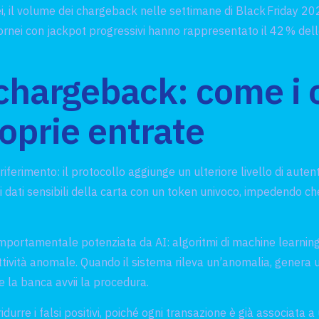
i, il volume dei chargeback nelle settimane di Black Friday 2
ornei con jackpot progressivi hanno rappresentato il 42 % dell
‑chargeback: come i 
oprie entrate
riferimento: il protocollo aggiunge un ulteriore livello di aut
sce i dati sensibili della carta con un token univoco, impedendo 
portamentale potenziata da AI: algoritmi di machine learning st
attività anomale. Quando il sistema rileva un’anomalia, gener
 la banca avvii la procedura.
rre i falsi positivi, poiché ogni transazione è già associata a un