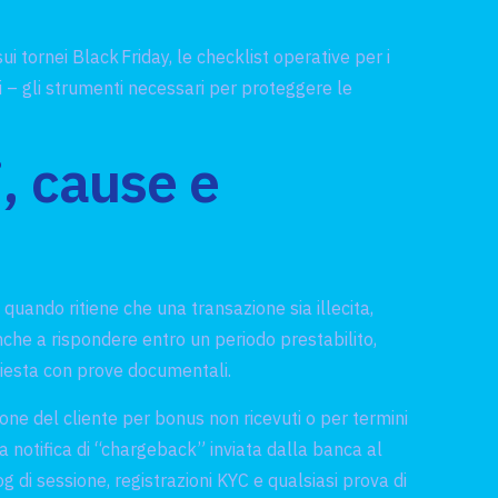
 tornei Black Friday, le checklist operative per i
ti – gli strumenti necessari per proteggere le
, cause e
quando ritiene che una transazione sia illecita,
che a rispondere entro un periodo prestabilito,
chiesta con prove documentali.
ione del cliente per bonus non ricevuti o per termini
na notifica di “chargeback” inviata dalla banca al
 di sessione, registrazioni KYC e qualsiasi prova di