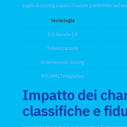
soglia di scoring supera il valore predefinito (ad 
Tecnologia
3‑D Secure 2.0
Tokenizzazione
AI Behavioral Scoring
KYC/AML Integration
Impatto dei char
classifiche e fid
Un singolo chargeback può annullare l’intero payout