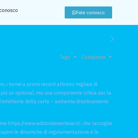
 conosco
Fale conosco
Tags
Categories
, i tornei a premi record attirano migliaia di
 è più un optional, ma una componente critica per la
ell’emittente della carta – aumenta drasticamente
come
https://www.edizionisinestesie.it/
, che raccoglie
r capire le dinamiche di regolamentazione e le