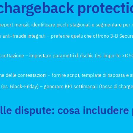
 chargeback protecti
e report mensili, identificare picchi stagionali e segmentare p
 anti‑fraude integrati – preferire quelli che offrono 3‑D Secu
accettazione – impostare parametri di rischio (es. importo > € 50
delle contestazioni – fornire script, template di risposta e sim
(es. Black‑Friday) – generare KPI settimanali (tasso di charg
lle dispute: cosa includere