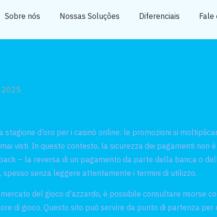
Sobre nós
Nossas Soluções
Diferenciais
Fale
, 2025
stagione d’oro per i casinò online: le promozioni si moltiplicano
i mai visti. In questo contesto, la sicurezza dei pagamenti non
rgeback – la reversa di un pagamento da parte della banca o d
ti, spesso senza leggere attentamente i termini di utilizzo.
 mercato del gioco d’azzardo, è possibile consultare risorse 
atore di gioco. Questo sito può servire da punto di partenza pe