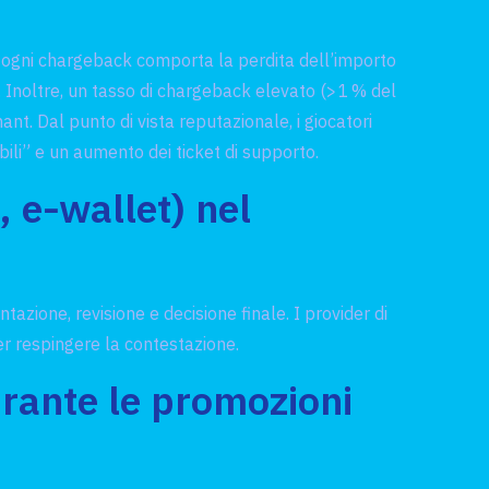
, ogni chargeback comporta la perdita dell’importo
 Inoltre, un tasso di chargeback elevato (> 1 % del
nt. Dal punto di vista reputazionale, i giocatori
bili” e un aumento dei ticket di supporto.
, e‑wallet) nel
azione, revisione e decisione finale. I provider di
r respingere la contestazione.
urante le promozioni