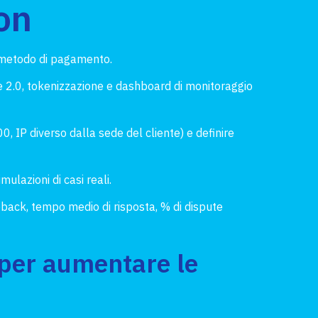
on
er metodo di pagamento.
re 2.0, tokenizzazione e dashboard di monitoraggio
0, IP diverso dalla sede del cliente) e definire
ulazioni di casi reali.
eback, tempo medio di risposta, % di dispute
 per aumentare le