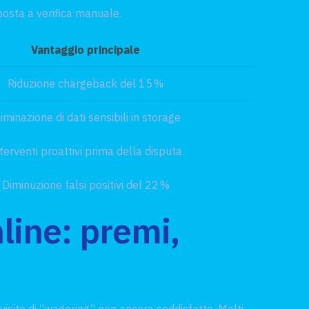
posta a verifica manuale.
Vantaggio principale
Riduzione chargeback del 15 %
iminazione di dati sensibili in storage
terventi proattivi prima della disputa
Diminuzione falsi positivi del 22 %
line: premi,
isito di “wagering” non ancora soddisfatto. Molti