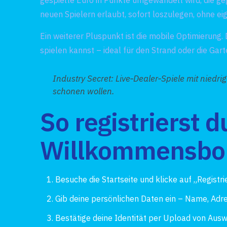
neuen Spielern erlaubt, sofort loszulegen, ohne eig
Ein weiterer Pluspunkt ist die mobile Optimierung.
spielen kannst – ideal für den Strand oder die Gart
Industry Secret: Live‑Dealer‑Spiele mit niedrige
schonen wollen.
So registrierst 
Willkommensbo
Besuche die Startseite und klicke auf „Registri
Gib deine persönlichen Daten ein – Name, Adre
Bestätige deine Identität per Upload von Auswe