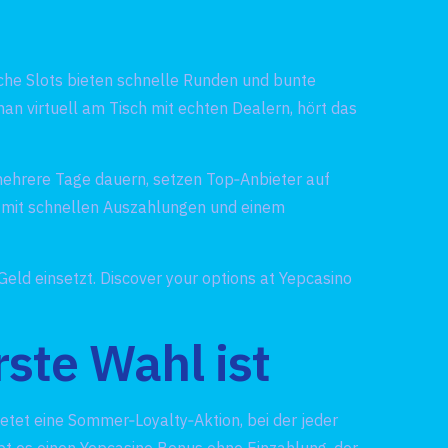
ische Slots bieten schnelle Runden und bunte
an virtuell am Tisch mit echten Dealern, hört das
mehrere Tage dauern, setzen Top‑Anbieter auf
en mit schnellen Auszahlungen und einem
eld einsetzt. Discover your options at
Yepcasino
ste Wahl ist
etet eine Sommer‑Loyalty‑Aktion, bei der jeder
bt es einen Yepcasino Bonus ohne Einzahlung, der