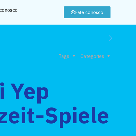
 conosco
Fale conosco
Tags
Categories
i Yep
zeit‑Spiele