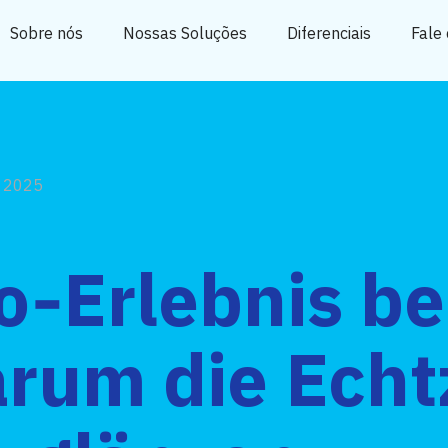
Sobre nós
Nossas Soluções
Diferenciais
Fale
, 2025
o‑Erlebnis be
rum die Echt