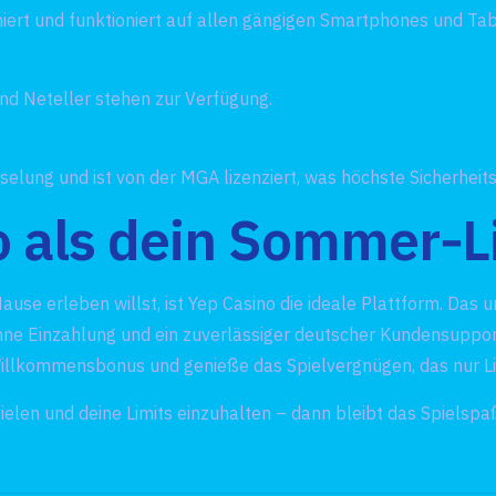
imiert und funktioniert auf allen gängigen Smartphones und Tab
 und Neteller stehen zur Verfügung.
lung und ist von der MGA lizenziert, was höchste Sicherheits
no als dein Sommer‑L
se erleben willst, ist Yep Casino die ideale Plattform. Das 
hne Einzahlung und ein zuverlässiger deutscher Kundensuppor
 Willkommensbonus und genieße das Spielvergnügen, das nur L
en und deine Limits einzuhalten – dann bleibt das Spielspaß l