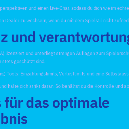
rspektiven und einen Live‑Chat, sodass du dich wie im echten
 Dealer zu wechseln, wenn du mit dem Spielstil nicht zufriede
nz und verantwortun
A) lizenziert und unterliegt strengen Auflagen zum Spielersch
 stets geschützt sind.
Tools: Einzahlungslimits, Verlustlimits und eine Selbstaussch
nd halte dich strikt daran. So behältst du die Kontrolle und s
 für das optimale
ebnis