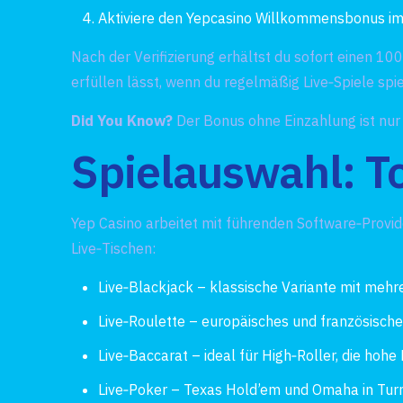
Aktiviere den Yepcasino Willkommensbonus i
Nach der Verifizierung erhältst du sofort einen 10
erfüllen lässt, wenn du regelmäßig Live‑Spiele spie
Did You Know?
Der Bonus ohne Einzahlung ist nur
Spielauswahl: To
Yep Casino arbeitet mit führenden Software‑Provid
Live‑Tischen:
Live‑Blackjack – klassische Variante mit mehre
Live‑Roulette – europäisches und französische
Live‑Baccarat – ideal für High‑Roller, die hoh
Live‑Poker – Texas Hold’em und Omaha in Turn