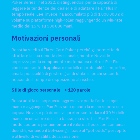
Poker Series” nel 2022, distinguendosi per la capacità di
leggere le tendenze dei dealer e di adattare il Pair Plus in
tempo reale. Lee, invece, ha accumulato più di 1 000 000 € di
volume su piattaforme high‑roller, raggiungendo un win‑rate
medio del 15 % su 500 000 mani.
Motivazioni personali
Rossi ha scelto il Three Card Poker perché gli permette di
sfruttare la sua rapidità decisionale, mentre Novak lo
apprezza per la componente matematica dietro il Pair Plus,
che le consente di applicare modelli di probabilità. Lee, infine,
ama la possibilità di gestire grandi stake in pochi secondi,
riducendo il tempo di esposizione al rischio.
Stile di gioco personale – ≈ 120 parole
Rossi adotta un approccio aggressivo: punta l’ante in ogni
mano e aggiunge il Pair Plus solo quando la mano supera una
coppia. Novak è più difensiva, preferisce foldare il 30 % delle
mani con un valore di carta basso, ma sfrutta il Pair Plus in
modo costante per aumentare il valore atteso. Lee combina i
due stili, variando il bet‑sizing in base al “pot odds” percepito
e al livello di volatilità della sessione.