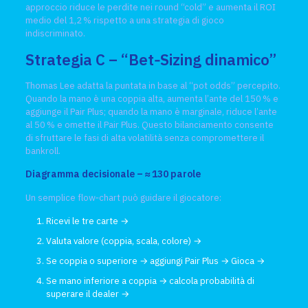
approccio riduce le perdite nei round “cold” e aumenta il ROI
medio del 1,2 % rispetto a una strategia di gioco
indiscriminato.
Strategia C – “Bet‑Sizing dinamico”
Thomas Lee adatta la puntata in base al “pot odds” percepito.
Quando la mano è una coppia alta, aumenta l’ante del 150 % e
aggiunge il Pair Plus; quando la mano è marginale, riduce l’ante
al 50 % e omette il Pair Plus. Questo bilanciamento consente
di sfruttare le fasi di alta volatilità senza compromettere il
bankroll.
Diagramma decisionale – ≈ 130 parole
Un semplice flow‑chart può guidare il giocatore:
Ricevi le tre carte →
Valuta valore (coppia, scala, colore) →
Se coppia o superiore → aggiungi Pair Plus → Gioca →
Se mano inferiore a coppia → calcola probabilità di
superare il dealer →