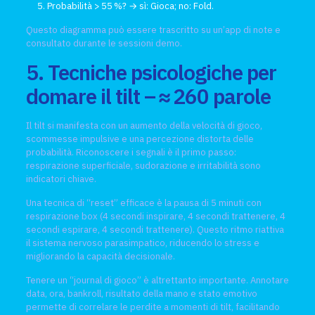
Probabilità > 55 %? → sì: Gioca; no: Fold.
Questo diagramma può essere trascritto su un’app di note e
consultato durante le sessioni demo.
5. Tecniche psicologiche per
domare il tilt – ≈ 260 parole
Il tilt si manifesta con un aumento della velocità di gioco,
scommesse impulsive e una percezione distorta delle
probabilità. Riconoscere i segnali è il primo passo:
respirazione superficiale, sudorazione e irritabilità sono
indicatori chiave.
Una tecnica di “reset” efficace è la pausa di 5 minuti con
respirazione box (4 secondi inspirare, 4 secondi trattenere, 4
secondi espirare, 4 secondi trattenere). Questo ritmo riattiva
il sistema nervoso parasimpatico, riducendo lo stress e
migliorando la capacità decisionale.
Tenere un “journal di gioco” è altrettanto importante. Annotare
data, ora, bankroll, risultato della mano e stato emotivo
permette di correlare le perdite a momenti di tilt, facilitando