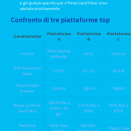
e giri gratuiti specifici per il Three Card Poker sono
valutate positivamente.
Confronto di tre piattaforme top
Piattaforma
Piattaforma
Piattaforma
Caratteristica
A
B
C
Malta Gaming
Licenza
UKGC
Curacao
Authority
RTP Three Card
97,5 %
97,2 %
96,8 %
Poker
Tempo medio
1 giorno
2 giorni
3 giorni
prelievo
100 % fino a
Bonus su Three
150 % fino a
50 % fino a
€200 + 20
Card Poker
€300
€100
giri
Metodi di
Skrill, Visa,
Neteller,
Crypto, Visa