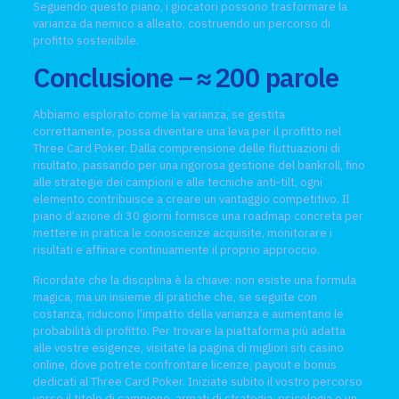
Seguendo questo piano, i giocatori possono trasformare la
varianza da nemico a alleato, costruendo un percorso di
profitto sostenibile.
Conclusione – ≈ 200 parole
Abbiamo esplorato come la varianza, se gestita
correttamente, possa diventare una leva per il profitto nel
Three Card Poker. Dalla comprensione delle fluttuazioni di
risultato, passando per una rigorosa gestione del bankroll, fino
alle strategie dei campioni e alle tecniche anti‑tilt, ogni
elemento contribuisce a creare un vantaggio competitivo. Il
piano d’azione di 30 giorni fornisce una roadmap concreta per
mettere in pratica le conoscenze acquisite, monitorare i
risultati e affinare continuamente il proprio approccio.
Ricordate che la disciplina è la chiave: non esiste una formula
magica, ma un insieme di pratiche che, se seguite con
costanza, riducono l’impatto della varianza e aumentano le
probabilità di profitto. Per trovare la piattaforma più adatta
alle vostre esigenze, visitate la pagina di migliori siti casino
online, dove potrete confrontare licenze, payout e bonus
dedicati al Three Card Poker. Iniziate subito il vostro percorso
verso il titolo di campione, armati di strategia, psicologia e un