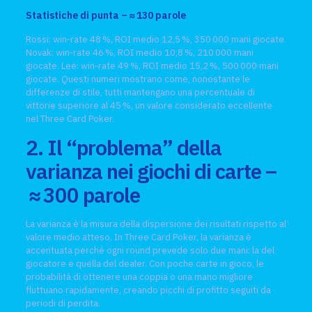
Statistiche di punta – ≈ 130 parole
Rossi: win‑rate 48 %, ROI medio 12,5 %, 350 000 mani giocate.
Novak: win‑rate 46 %, ROI medio 10,8 %, 210 000 mani
giocate. Lee: win‑rate 49 %, ROI medio 15,2 %, 500 000 mani
giocate. Questi numeri mostrano come, nonostante le
differenze di stile, tutti mantengano una percentuale di
vittorie superiore al 45 %, un valore considerato eccellente
nel Three Card Poker.
2. Il “problema” della
varianza nei giochi di carte –
≈ 300 parole
La varianza è la misura della dispersione dei risultati rispetto al
valore medio atteso. In Three Card Poker, la varianza è
accentuata perché ogni round prevede solo due mani: la del
giocatore e quella del dealer. Con poche carte in gioco, le
probabilità di ottenere una coppia o una mano migliore
fluttuano rapidamente, creando picchi di profitto seguiti da
periodi di perdita.