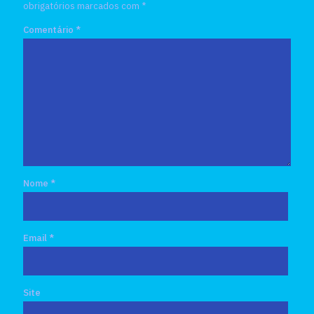
obrigatórios marcados com
*
Comentário
*
Nome
*
Email
*
Site