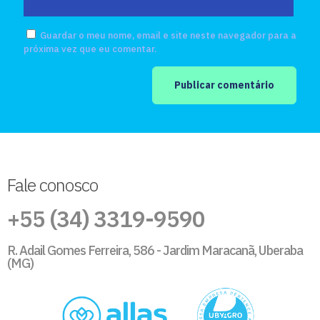
Guardar o meu nome, email e site neste navegador para a
próxima vez que eu comentar.
Fale conosco
+55 (34) 3319-9590
R. Adail Gomes Ferreira, 586 - Jardim Maracanã, Uberaba
(MG)