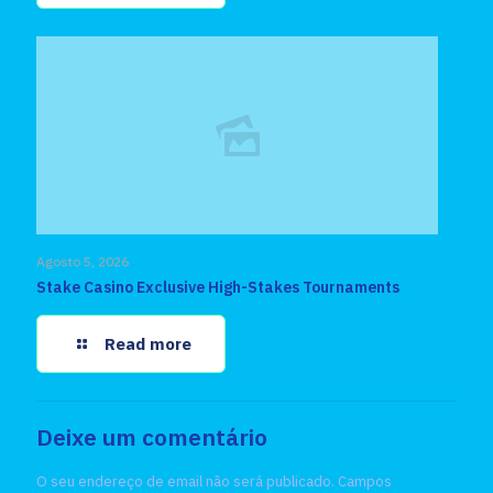
Agosto 5, 2026
Stake Casino Exclusive High-Stakes Tournaments
Read more
Deixe um comentário
O seu endereço de email não será publicado.
Campos