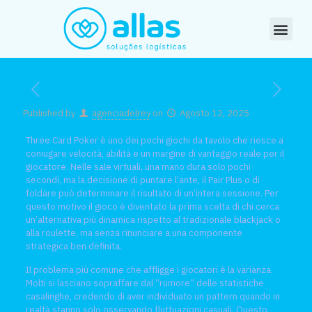
Published by
agenciadelrey
on
Agosto 12, 2025
Three Card Poker è uno dei pochi giochi da tavolo che riesce a
coniugare velocità, abilità e un margine di vantaggio reale per il
giocatore. Nelle sale virtuali, una mano dura solo pochi
secondi, ma la decisione di puntare l’ante, il Pair Plus o di
foldare può determinare il risultato di un’intera sessione. Per
questo motivo il gioco è diventato la prima scelta di chi cerca
un’alternativa più dinamica rispetto al tradizionale blackjack o
alla roulette, ma senza rinunciare a una componente
strategica ben definita.
Il problema più comune che affligge i giocatori è la varianza.
Molti si lasciano sopraffare dal “rumore” delle statistiche
casalinghe, credendo di aver individuato un pattern quando in
realtà stanno solo osservando fluttuazioni casuali. Questo