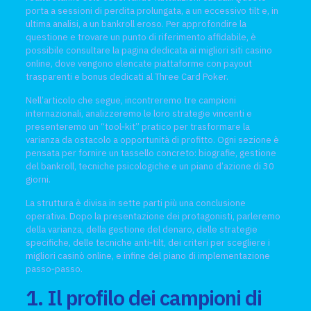
porta a sessioni di perdita prolungata, a un eccessivo tilt e, in
ultima analisi, a un bankroll eroso. Per approfondire la
questione e trovare un punto di riferimento affidabile, è
possibile consultare la pagina dedicata ai
migliori siti casino
online
, dove vengono elencate piattaforme con payout
trasparenti e bonus dedicati al Three Card Poker.
Nell’articolo che segue, incontreremo tre campioni
internazionali, analizzeremo le loro strategie vincenti e
presenteremo un “tool‑kit” pratico per trasformare la
varianza da ostacolo a opportunità di profitto. Ogni sezione è
pensata per fornire un tassello concreto: biografie, gestione
del bankroll, tecniche psicologiche e un piano d’azione di 30
giorni.
La struttura è divisa in sette parti più una conclusione
operativa. Dopo la presentazione dei protagonisti, parleremo
della varianza, della gestione del denaro, delle strategie
specifiche, delle tecniche anti‑tilt, dei criteri per scegliere i
migliori casinò online, e infine del piano di implementazione
passo‑passo.
1. Il profilo dei campioni di