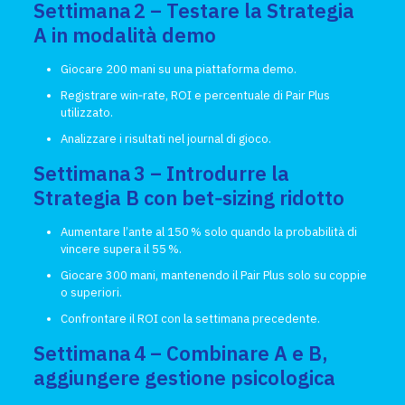
Settimana 2 – Testare la Strategia
A in modalità demo
Giocare 200 mani su una piattaforma demo.
Registrare win‑rate, ROI e percentuale di Pair Plus
utilizzato.
Analizzare i risultati nel journal di gioco.
Settimana 3 – Introdurre la
Strategia B con bet‑sizing ridotto
Aumentare l’ante al 150 % solo quando la probabilità di
vincere supera il 55 %.
Giocare 300 mani, mantenendo il Pair Plus solo su coppie
o superiori.
Confrontare il ROI con la settimana precedente.
Settimana 4 – Combinare A e B,
aggiungere gestione psicologica