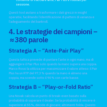
sessione.
Questi tool aiutano a trasformare i dati grezzi in insight
operativi, facilitando l’identificazione di pattern di varianza e
l’adeguamento del bankroll.
4. Le strategie dei campioni –
≈ 380 parole
Strategia A – “Ante‑Pair Play”
Questa tattica prevede di puntare l’ante in ogni mano, ma di
aggiungere il Pair Plus solo quando la mano supera una coppia.
Marco Rossi la utilizza per massimizzare il valore atteso: il Pair
Plus ha un RTP del 97,3 % quando la mano è almeno una
coppia, ma scende sotto il 90 % con carte basse.
Strategia B – “Play‑or‑Fold Ratio”
Lina Novak calcola un punto di break‑even basato sulla
probabilità di superare il dealer. Se la probabilità di vincere è
superiore al 55 %, decide di giocare; altrimenti folda. Questo