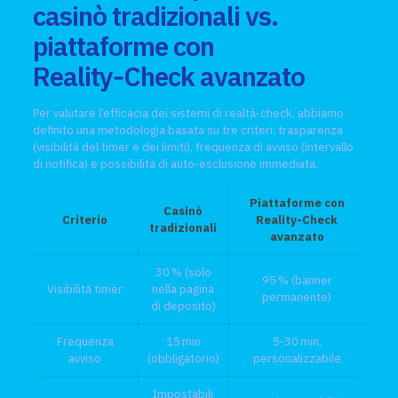
casinò tradizionali vs.
piattaforme con
Reality‑Check avanzato
Per valutare l’efficacia dei sistemi di realtà‑check, abbiamo
definito una metodologia basata su tre criteri: trasparenza
(visibilità del timer e dei limiti), frequenza di avviso (intervallo
di notifica) e possibilità di auto‑esclusione immediata.
Piattaforme con
Casinò
Criterio
Reality‑Check
tradizionali
avanzato
30 % (solo
95 % (banner
Visibilità timer
nella pagina
permanente)
di deposito)
Frequenza
15 min
5‑30 min,
avviso
(obbligatorio)
personalizzabile
Impostabili