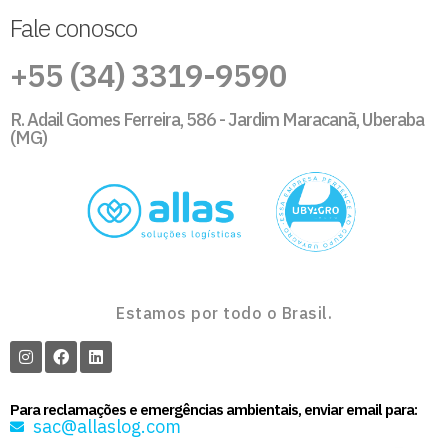
Fale conosco
+55 (34) 3319-9590
R. Adail Gomes Ferreira, 586 - Jardim Maracanã, Uberaba
(MG)
Estamos por todo o Brasil.
Para reclamações e emergências ambientais, enviar email para:
sac@allaslog.com