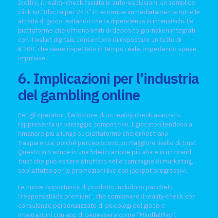
Inoltre, il reality‑check facilita le auto‑esclusioni: un semplice
click su “Blocca per 24 h” interrompe immediatamente tutte le
attività di gioco, evitando che la dipendenza si intensifichi. Le
piattaforme che offrono limiti di deposito giornalieri integrati
con il wallet digitale consentono di impostare un tetto di
€ 100, che viene rispettato in tempo reale, impedendo spese
impulsive.
6. Implicazioni per l’industria
del gambling online
Per gli operatori, l’adozione di un reality‑check avanzato
rappresenta un vantaggio competitivo. I giocatori tendono a
rimanere più a lungo su piattaforme che dimostrano
trasparenza, poiché percepiscono un maggiore livello di trust.
Questo si traduce in una fidelizzazione più alta e in un brand
trust che può essere sfruttato nelle campagne di marketing,
soprattutto per le promozioni live con jackpot progressivi.
Le nuove opportunità di prodotto includono pacchetti
“responsabilità premium”, che combinano il reality‑check con
consulenze personalizzate di psicologi del gioco e
integrazioni con app di benessere come “MindfulPlay”.