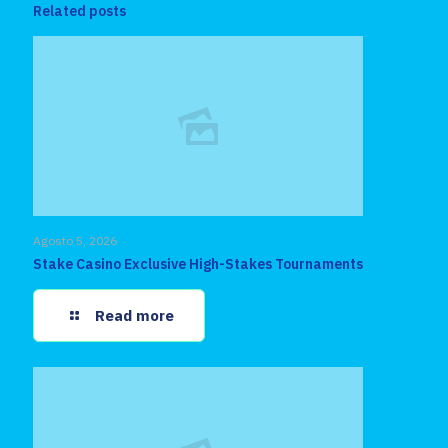
Related posts
Agosto 5, 2026
Stake Casino Exclusive High-Stakes Tournaments
Read more