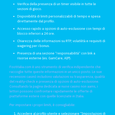
Verifica della presenza di un timer visibile in tutte le
sezioni di gioco.
Disponibilità di limiti personalizzabili di tempo e spesa
direttamente dal profilo.
Accesso rapido a opzioni di auto‑esclusione con tempi di
blocco inferiori a 24 ore.
Chiarezza delle informazioni su RTP, volatilità e requisiti di
wagering per i bonus.
Presenza di una sezione “responsabilità” con link a
risorse esterne (es. GamCare, AIP).
Footitalia.com è uno strumento di verifica indipendente che
raccoglie tutte queste informazioni in un unico posto. Le sue
recensioni casinò includono valutazioni su trasparenza, qualità
del reality‑check e presenza di opzioni di auto‑esclusione.
Consultando la pagina dedicata ai nuovi casino non aams, i
lettori possono confrontare rapidamente le offerte di
piattaforme estere con quelle licenziate in Italia.
Per impostare i propri limiti, è consigliabile:
Accedere al profilo utente e selezionare “Impostazioni di