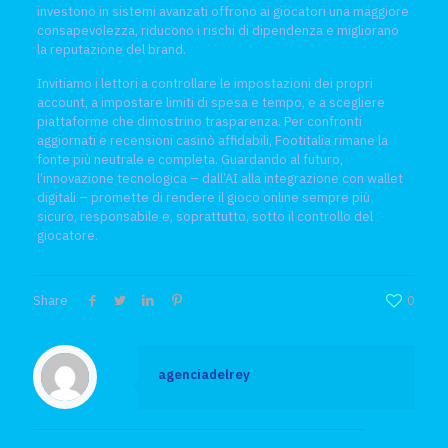
investono in sistemi avanzati offrono ai giocatori una maggiore
consapevolezza, riducono i rischi di dipendenza e migliorano
la reputazione del brand.
Invitiamo i lettori a controllare le impostazioni dei propri
account, a impostare limiti di spesa e tempo, e a scegliere
piattaforme che dimostrino trasparenza. Per confronti
aggiornati e recensioni casinò affidabili, Footitalia rimane la
fonte più neutrale e completa. Guardando al futuro,
l’innovazione tecnologica – dall’AI alla integrazione con wallet
digitali – promette di rendere il gioco online sempre più
sicuro, responsabile e, soprattutto, sotto il controllo del
giocatore.
Share
0
agenciadelrey