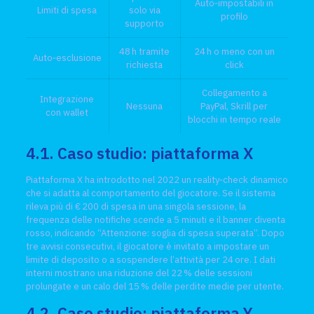
Auto‑impostabili in
Limiti di spesa
solo via
profilo
supporto
48 h tramite
24 h o meno con un
Auto‑esclusione
richiesta
click
Collegamento a
Integrazione
Nessuna
PayPal, Skrill per
con wallet
blocchi in tempo reale
4.1. Caso studio: piattaforma X
Piattaforma X ha introdotto nel 2022 un reality‑check dinamico
che si adatta al comportamento del giocatore. Se il sistema
rileva più di € 200 di spesa in una singola sessione, la
frequenza delle notifiche scende a 5 minuti e il banner diventa
rosso, indicando “Attenzione: soglia di spesa superata”. Dopo
tre avvisi consecutivi, il giocatore è invitato a impostare un
limite di deposito o a sospendere l’attività per 24 ore. I dati
interni mostrano una riduzione del 22 % delle sessioni
prolungate e un calo del 15 % delle perdite medie per utente.
4.2. Caso studio: piattaforma Y