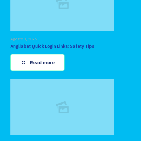
Agosto 3, 2026
Angliabet Quick Login Links: Safety Tips
Read more