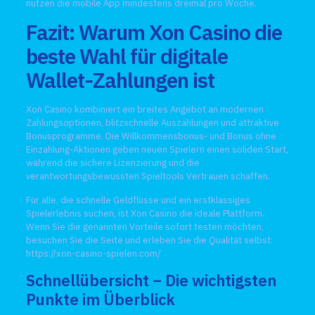
nutzen die mobile App mindestens dreimal pro Woche.
Fazit: Warum Xon Casino die
beste Wahl für digitale
Wallet‑Zahlungen ist
Xon Casino kombiniert ein breites Angebot an modernen
Zahlungsoptionen, blitzschnelle Auszahlungen und attraktive
Bonusprogramme. Die Willkommensbonus‑ und Bonus ohne
Einzahlung‑Aktionen geben neuen Spielern einen soliden Start,
während die sichere Lizenzierung und die
verantwortungsbewussten Spieltools Vertrauen schaffen.
Für alle, die schnelle Geldflüsse und ein erstklassiges
Spielerlebnis suchen, ist Xon Casino die ideale Plattform.
Wenn Sie die genannten Vorteile sofort testen möchten,
besuchen Sie die Seite und erleben Sie die Qualität selbst:
https://xon-casino-spielen.com/
Schnellübersicht – Die wichtigsten
Punkte im Überblick