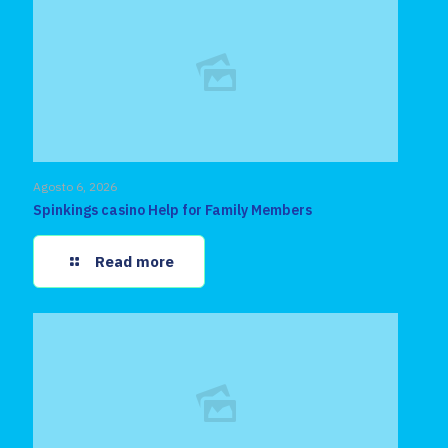
Agosto 6, 2026
Spinkings casino Help for Family Members
Read more