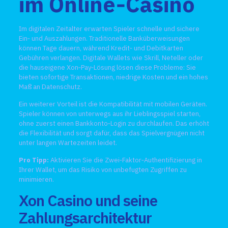
im Online‑Casino
Im digitalen Zeitalter erwarten Spieler schnelle und sichere
Ein‑ und Auszahlungen. Traditionelle Banküberweisungen
können Tage dauern, während Kredit‑ und Debitkarten
Gebühren verlangen. Digitale Wallets wie Skrill, Neteller oder
die hauseigene Xon‑Pay‑Lösung lösen diese Probleme: Sie
bieten sofortige Transaktionen, niedrige Kosten und ein hohes
Maß an Datenschutz.
Ein weiterer Vorteil ist die Kompatibilität mit mobilen Geräten.
Spieler können von unterwegs aus ihr Lieblingsspiel starten,
ohne zuerst einen Bankkonto‑Login zu durchlaufen. Das erhöht
die Flexibilität und sorgt dafür, dass das Spielvergnügen nicht
unter langen Wartezeiten leidet.
Pro Tipp:
Aktivieren Sie die Zwei‑Faktor‑Authentifizierung in
Ihrer Wallet, um das Risiko von unbefugten Zugriffen zu
minimieren.
Xon Casino und seine
Zahlungsarchitektur