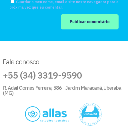
Guardar o meu nome, email e site neste navegador para a
próxima vez que eu comentar.
Fale conosco
+55 (34) 3319-9590
R. Adail Gomes Ferreira, 586 - Jardim Maracanã, Uberaba
(MG)