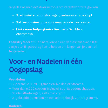
Skyhills Casino biedt diverse tools om verantwoord te gokken:
Stel limieten
voor stortingen, verliezen en speeltijd.
Self‑exclusion
optie voor een periode naar keuze.
Links naar hulporganisaties
zoals Gamblers
Anonymous.
Industry Secret:
Het instellen van een verlieslimiet van 10 %
van je stortingsbedrag kan je helpen om langer van je bankroll
te genieten.
Voor‑ en Nadelen in één
Oogopslag
Voordelen
– Supersnelle HTML5‑games en live dealer streams.
– Meer dan 6.000 spellen, inclusief sportweddenschappen.
– Snelle uitbetalingen, zelfs met crypto.
– Uitgebreide bonussen en een aantrekkelijk VIP‑programma.
Nadelen