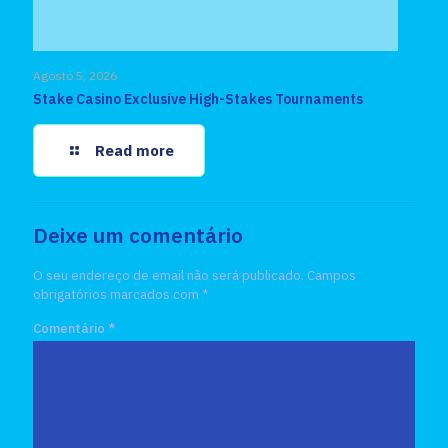
Agosto 5, 2026
Stake Casino Exclusive High-Stakes Tournaments
Read more
Deixe um comentário
O seu endereço de email não será publicado.
Campos
obrigatórios marcados com
*
Comentário
*