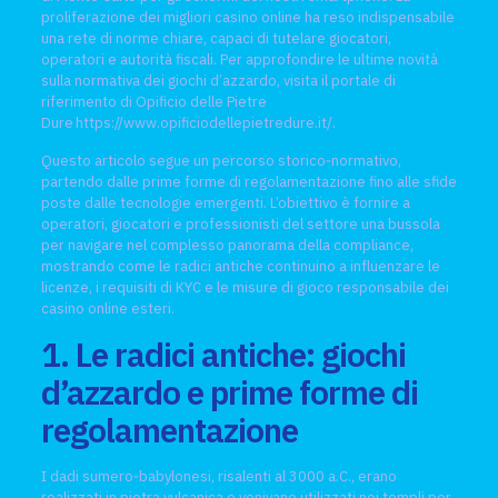
proliferazione dei migliori casino online ha reso indispensabile
una rete di norme chiare, capaci di tutelare giocatori,
operatori e autorità fiscali. Per approfondire le ultime novità
sulla normativa dei giochi d’azzardo, visita il portale di
riferimento di Opificio delle Pietre
Dure
https://www.opificiodellepietredure.it/
.
Questo articolo segue un percorso storico‑normativo,
partendo dalle prime forme di regolamentazione fino alle sfide
poste dalle tecnologie emergenti. L’obiettivo è fornire a
operatori, giocatori e professionisti del settore una bussola
per navigare nel complesso panorama della compliance,
mostrando come le radici antiche continuino a influenzare le
licenze, i requisiti di KYC e le misure di gioco responsabile dei
casino online esteri.
1. Le radici antiche: giochi
d’azzardo e prime forme di
regolamentazione
I dadi sumero‑babylonesi, risalenti al 3000 a.C., erano
realizzati in pietra vulcanica e venivano utilizzati nei templi per