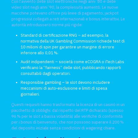
Con l’avvento delle slot elettroniche negli anni ’80 e delle
video slot negli anni ’90, la complessità aumentò. Le nuove
macchine potevano offrire più linee di pagamento, jackpot
progressivi collegati a reti internazionali e bonus interattivi. Le
autorità introdussero norme più rigide:
Standard di certificazione RNG – ad esempio, la
normativa della UK Gambling Commission richiede test di
10 milioni di spin per garantire un margine di errore
inferiore allo 0,01 %.
Audit indipendenti – società come eCOGRA o iTech Labs
verificano la “fairness” delle slot, pubblicando rapporti
consultabili dagli operatori.
Responsible gambling – le slot devono includere
meccanismi di auto‑esclusione e limiti di spesa
giornalieri.
Questi requisiti hanno trasformato la licenza di un casinò in un
pacchetto di obblighi: dal rispetto del RTP dichiarato (spesso
96 % per le slot a bassa volatilità) alle verifiche di conformità
per i bonus di benvenuto, che non possono superare il 200 %
del deposito iniziale senza condizioni di wagering chiare.