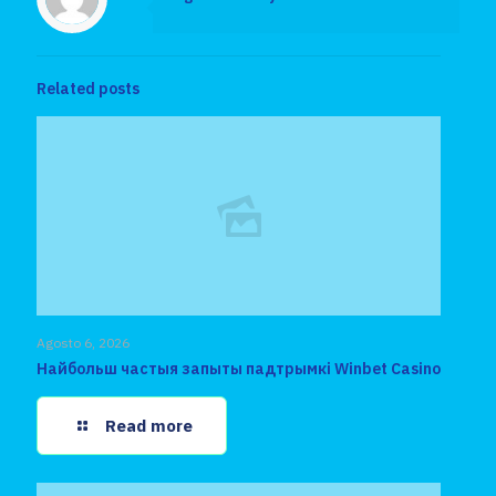
Related posts
Agosto 6, 2026
Найбольш частыя запыты падтрымкі Winbet Casino
Read more