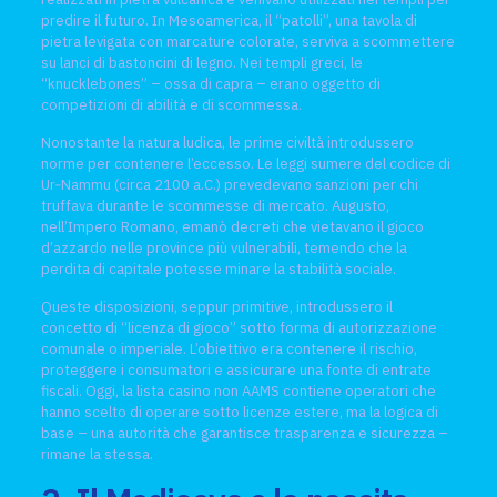
predire il futuro. In Mesoamerica, il “patolli”, una tavola di
pietra levigata con marcature colorate, serviva a scommettere
su lanci di bastoncini di legno. Nei templi greci, le
“knucklebones” – ossa di capra – erano oggetto di
competizioni di abilità e di scommessa.
Nonostante la natura ludica, le prime civiltà introdussero
norme per contenere l’eccesso. Le leggi sumere del codice di
Ur‑Nammu (circa 2100 a.C.) prevedevano sanzioni per chi
truffava durante le scommesse di mercato. Augusto,
nell’Impero Romano, emanò decreti che vietavano il gioco
d’azzardo nelle province più vulnerabili, temendo che la
perdita di capitale potesse minare la stabilità sociale.
Queste disposizioni, seppur primitive, introdussero il
concetto di “licenza di gioco” sotto forma di autorizzazione
comunale o imperiale. L’obiettivo era contenere il rischio,
proteggere i consumatori e assicurare una fonte di entrate
fiscali. Oggi, la lista casino non AAMS contiene operatori che
hanno scelto di operare sotto licenze estere, ma la logica di
base – una autorità che garantisce trasparenza e sicurezza –
rimane la stessa.