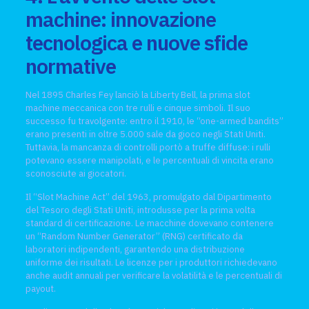
machine: innovazione
tecnologica e nuove sfide
normative
Nel 1895 Charles Fey lanciò la Liberty Bell, la prima slot
machine meccanica con tre rulli e cinque simboli. Il suo
successo fu travolgente: entro il 1910, le “one-armed bandits”
erano presenti in oltre 5.000 sale da gioco negli Stati Uniti.
Tuttavia, la mancanza di controlli portò a truffe diffuse: i rulli
potevano essere manipolati, e le percentuali di vincita erano
sconosciute ai giocatori.
Il “Slot Machine Act” del 1963, promulgato dal Dipartimento
del Tesoro degli Stati Uniti, introdusse per la prima volta
standard di certificazione. Le macchine dovevano contenere
un “Random Number Generator” (RNG) certificato da
laboratori indipendenti, garantendo una distribuzione
uniforme dei risultati. Le licenze per i produttori richiedevano
anche audit annuali per verificare la volatilità e le percentuali di
payout.