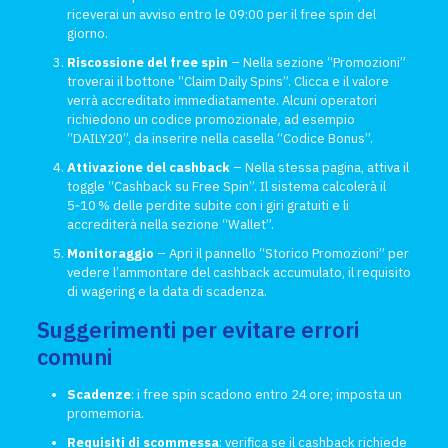
riceverai un avviso entro le 09:00 per il free spin del
giorno.
Riscossione del free spin
– Nella sezione “Promozioni”
troverai il bottone “Claim Daily Spins”. Clicca e il valore
verrà accreditato immediatamente. Alcuni operatori
richiedono un codice promozionale, ad esempio
“DAILY20”, da inserire nella casella “Codice Bonus”.
Attivazione del cashback
– Nella stessa pagina, attiva il
toggle “Cashback su Free Spin”. Il sistema calcolerà il
5‑10 % delle perdite subite con i giri gratuiti e li
accrediterà nella sezione “Wallet”.
Monitoraggio
– Apri il pannello “Storico Promozioni” per
vedere l’ammontare del cashback accumulato, il requisito
di wagering e la data di scadenza.
Suggerimenti per evitare errori
comuni
Scadenze
: i free spin scadono entro 24 ore; imposta un
promemoria.
Requisiti di scommessa
: verifica se il cashback richiede