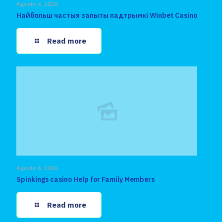
Agosto 6, 2026
Найбольш частыя запыты падтрымкі Winbet Casino
Read more
Agosto 6, 2026
Spinkings casino Help for Family Members
Read more