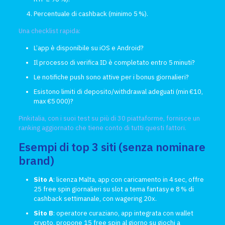
Percentuale di cashback (minimo 5 %).
Una checklist rapida:
L’app è disponibile su iOS e Android?
Il processo di verifica ID è completato entro 5 minuti?
Le notifiche push sono attive per i bonus giornalieri?
Esistono limiti di deposito/withdrawal adeguati (min €10,
max €5 000)?
Pinkitalia, con i suoi test su più di 30 piattaforme, fornisce un
ranking aggiornato che tiene conto di tutti questi fattori.
Esempi di top 3 siti (senza nominare
brand)
Sito A
: licenza Malta, app con caricamento in 4 sec, offre
25 free spin giornalieri su slot a tema fantasy e 8 % di
cashback settimanale, con wagering 20x.
Sito B
: operatore curaziano, app integrata con wallet
crypto, propone 15 free spin al giorno su giochi a