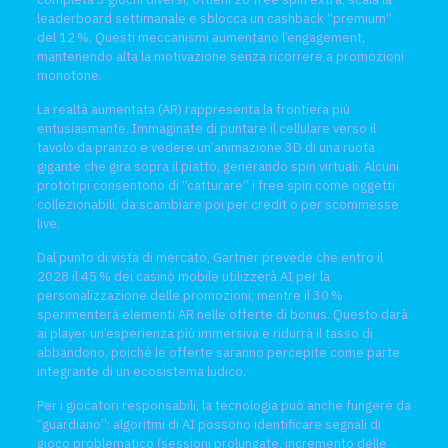
leaderboard settimanale e sblocca un cashback “premium”
del 12 %. Questi meccanismi aumentano l’engagement,
mantenendo alta la motivazione senza ricorrere a promozioni
monotone.
La realtà aumentata (AR) rappresenta la frontiera più
entusiasmante. Immaginate di puntare il cellulare verso il
tavolo da pranzo e vedere un’animazione 3D di una ruota
gigante che gira sopra il piatto, generando spin virtuali. Alcuni
prototipi consentono di “catturare” i free spin come oggetti
collezionabili, da scambiare poi per credit o per scommesse
live.
Dal punto di vista di mercato, Gartner prevede che entro il
2028 il 45 % dei casinò mobile utilizzerà AI per la
personalizzazione delle promozioni, mentre il 30 %
sperimenterà elementi AR nelle offerte di bonus. Questo darà
ai player un’esperienza più immersiva e ridurrà il tasso di
abbandono, poiché le offerte saranno percepite come parte
integrante di un ecosistema ludico.
Per i giocatori responsabili, la tecnologia può anche fungere da
“guardiano”: algoritmi di AI possono identificare segnali di
gioco problematico (sessioni prolungate, incremento delle