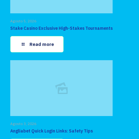
Agosto 5, 2026
Stake Casino Exclusive High-Stakes Tournaments
Read more
Agosto 3, 2026
Angliabet Quick Login Links: Safety Tips