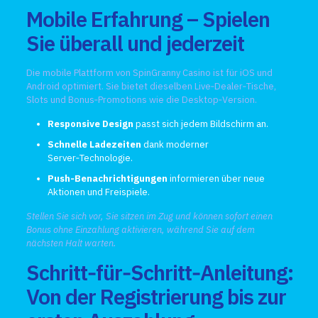
Mobile Erfahrung – Spielen
Sie überall und jederzeit
Die mobile Plattform von SpinGranny Casino ist für iOS und
Android optimiert. Sie bietet dieselben Live‑Dealer‑Tische,
Slots und Bonus‑Promotions wie die Desktop‑Version.
Responsive Design
passt sich jedem Bildschirm an.
Schnelle Ladezeiten
dank moderner
Server‑Technologie.
Push‑Benachrichtigungen
informieren über neue
Aktionen und Freispiele.
Stellen Sie sich vor, Sie sitzen im Zug und können sofort einen
Bonus ohne Einzahlung
aktivieren, während Sie auf dem
nächsten Halt warten.
Schritt‑für‑Schritt‑Anleitung:
Von der Registrierung bis zur