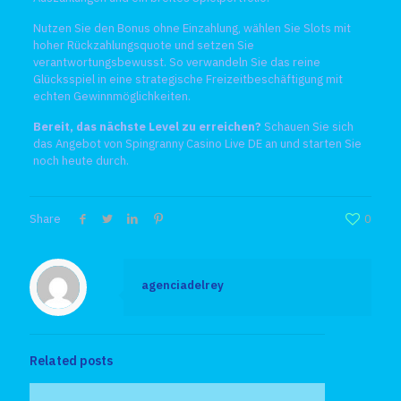
Nutzen Sie den Bonus ohne Einzahlung, wählen Sie Slots mit
hoher Rückzahlungsquote und setzen Sie
verantwortungsbewusst. So verwandeln Sie das reine
Glücksspiel in eine strategische Freizeitbeschäftigung mit
echten Gewinnmöglichkeiten.
Bereit, das nächste Level zu erreichen?
Schauen Sie sich
das Angebot von
Spingranny Casino Live DE
an und starten Sie
noch heute durch.
Share
0
agenciadelrey
Related posts