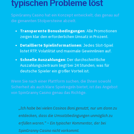
typischen Probleme löst
SpinGranny Casino hat ein Konzept entwickelt, das genau auf
die genannten Stolpersteine abzielt.
Transparente Bonusbedingungen
: Alle Promotionen
zeigen klar den erforderlichen Umsatz in Prozent.
Detaillierte Spielinformationen
: Jedes Slot‑Spiel
listet RTP, Volatilität und maximale Gewinnlinien auf.
Schnelle Auszahlungen
: Der durchschnittliche
Auszahlungszeitraum liegt bei 24 Stunden, was für
deutsche Spieler ein großer Vorteil ist.
Wenn Sie nach einer Plattform suchen, die Ihnen sowohl
Sicherheit als auch klare Spielregeln bietet, ist das Angebot
von SpinGranny Casino genau das Richtige.
„Ich habe bei vielen Casinos Boni genutzt, nur um dann zu
entdecken, dass die Umsatzbedingungen unmöglich zu
erfüllen waren.“
– Ein typischer Kommentar, der bei
SpinGranny Casino nicht vorkommt.