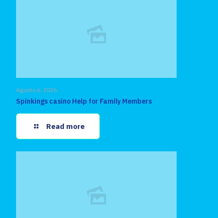
Agosto 6, 2026
Spinkings casino Help for Family Members
Read more