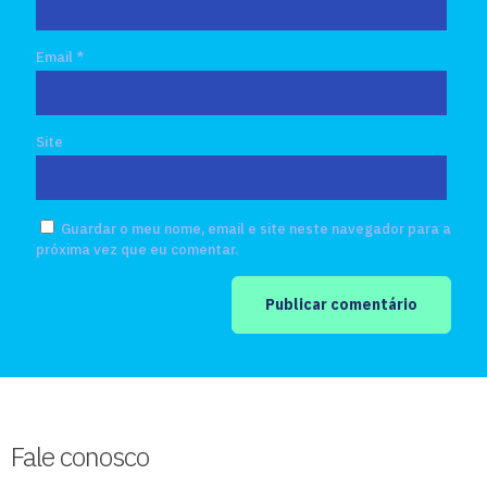
Email
*
Site
Guardar o meu nome, email e site neste navegador para a
próxima vez que eu comentar.
Fale conosco