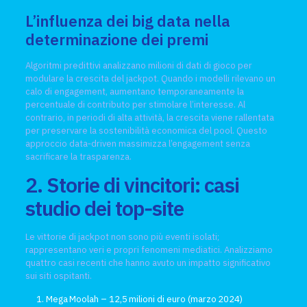
L’influenza dei big data nella
determinazione dei premi
Algoritmi predittivi analizzano milioni di dati di gioco per
modulare la crescita del jackpot. Quando i modelli rilevano un
calo di engagement, aumentano temporaneamente la
percentuale di contributo per stimolare l’interesse. Al
contrario, in periodi di alta attività, la crescita viene rallentata
per preservare la sostenibilità economica del pool. Questo
approccio data‑driven massimizza l’engagement senza
sacrificare la trasparenza.
2. Storie di vincitori: casi
studio dei top‑site
Le vittorie di jackpot non sono più eventi isolati;
rappresentano veri e propri fenomeni mediatici. Analizziamo
quattro casi recenti che hanno avuto un impatto significativo
sui siti ospitanti.
Mega Moolah – 12,5 milioni di euro (marzo 2024)