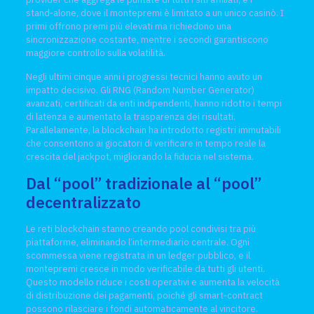
stand‑alone, dove il montepremi è limitato a un unico casinò. I
primi offrono premi più elevati ma richiedono una
sincronizzazione costante, mentre i secondi garantiscono
maggiore controllo sulla volatilità.
Negli ultimi cinque anni i progressi tecnici hanno avuto un
impatto decisivo. Gli RNG (Random Number Generator)
avanzati, certificati da enti indipendenti, hanno ridotto i tempi
di latenza e aumentato la trasparenza dei risultati.
Parallelamente, la blockchain ha introdotto registri immutabili
che consentono ai giocatori di verificare in tempo reale la
crescita del jackpot, migliorando la fiducia nel sistema.
Dal “pool” tradizionale al “pool”
decentralizzato
Le reti blockchain stanno creando pool condivisi tra più
piattaforme, eliminando l’intermediario centrale. Ogni
scommessa viene registrata in un ledger pubblico, e il
montepremi cresce in modo verificabile da tutti gli utenti.
Questo modello riduce i costi operativi e aumenta la velocità
di distribuzione dei pagamenti, poiché gli smart‑contract
possono rilasciare i fondi automaticamente al vincitore.