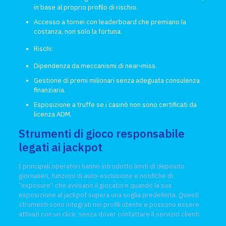
in base al proprio profilo di rischio.
Accesso a tornei con leaderboard che premiano la
costanza, non solo la fortuna.
Rischi:
Dipendenza da meccanismi di near‑miss.
Gestione di premi milionari senza adeguata consulenza
finanziaria.
Esposizione a truffe se i casinò non sono certificati da
licenza ADM.
Strumenti di gioco responsabile
legati ai jackpot
I principali operatori hanno introdotto limiti di deposito
giornalieri, funzioni di auto‑esclusione e notifiche di
“exposure” che avvisano il giocatore quando la sua
esposizione al jackpot supera una soglia predefinita. Questi
strumenti sono integrati nei profili utente e possono essere
attivati con un click, senza dover contattare il servizio clienti.