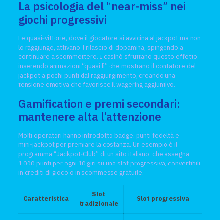
La psicologia del “near‑miss” nei
giochi progressivi
Le quasi‑vittorie, dove il giocatore si avvicina al jackpot ma non
lo raggiunge, attivano il rilascio di dopamina, spingendo a
continuare a scommettere. I casinò sfruttano questo effetto
inserendo animazioni “quasi lì” che mostrano il contatore del
jackpot a pochi punti dal raggiungimento, creando una
tensione emotiva che favorisce il wagering aggiuntivo.
Gamification e premi secondari:
mantenere alta l’attenzione
Molti operatori hanno introdotto badge, punti fedeltà e
mini‑jackpot per premiare la costanza. Un esempio è il
programma “Jackpot‑Club” di un sito italiano, che assegna
1 000 punti per ogni 10 giri su una slot progressiva, convertibili
in crediti di gioco o in scommesse gratuite.
Slot
Caratteristica
Slot progressiva
tradizionale