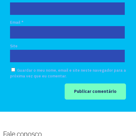
Email
*
Site
Guardar o meu nome, email e site neste navegador para a
próxima vez que eu comentar.
Fale conosco