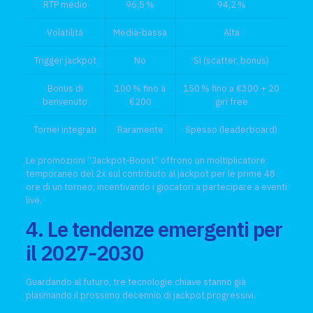
RTP medio
96,5 %
94,2 %
Volatilità
Media‑bassa
Alta
Trigger jackpot
No
Sì (scatter, bonus)
Bonus di
100 % fino a
150 % fino a €300 + 20
benvenuto
€200
giri free
Tornei integrati
Raramente
Spesso (leaderboard)
Le promozioni “Jackpot‑Boost” offrono un moltiplicatore
temporaneo del 2x sul contributo al jackpot per le prime 48
ore di un torneo, incentivando i giocatori a partecipare a eventi
live.
4. Le tendenze emergenti per
il 2027‑2030
Guardando al futuro, tre tecnologie chiave stanno già
plasmando il prossimo decennio di jackpot progressivi.