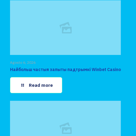
Agosto 6, 2026
Найбольш частыя запыты падтрымкі Winbet Casino
Read more