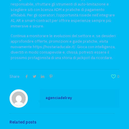
responsabile, sfruttare gli strumenti di auto‑limitazione e
scegliere siti con licenza ADM e pratiche di pagamento
affidabili. Per gli operatori, l’opportunità risiede nell’integrare
AI, AR e smart‑contract per offrire esperienze sempre più
immersive e sicure.
Continua a monitorare le evoluzioni del settore e, se desideri
approfondire offerte, promozioni e guide pratiche, visita
nuovamente https://hostariaducale.it/. Gioca con intelligenza,
divertiti in modo consapevole e, chissà, potresti essere il
prossimo protagonista di una storia di jackpot da ricordare.
Share
0
agenciadelrey
Related posts