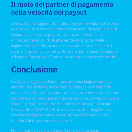
Il ruolo dei partner di pagamento
nella velocità dei payout
Le soluzioni di pagamento istantaneo, come wallet elettronici
e criptovalute, riducono il tempo di incasso da giorni a minuti.
Quando un jackpot è pagato tramite smart‑contract, il
vincitore riceve i fondi direttamente sul proprio wallet,
migliorando la fidelizzazione e la reputazione del casinò. I
partner tradizionali, come carte di credito, stanno comunque
offrendo “fast‑payout” entro 24 ore per restare competitivi.
Conclusione
I jackpot progressivi hanno percorso una lunga strada, da
semplici premi fissi a ecosistemi complessi alimentati da
blockchain, AI e realtà aumentata. Le storie di vincitori recenti
dimostrano come questi montepremi possano trasformare la
vita dei giocatori e generare enorme visibilità per i casinò.
Guardando al 2027‑2030, le innovazioni tecnologiche e la
crescente regolamentazione europea definiranno nuovi
standard di trasparenza e sicurezza.
Per i giocatori, la chiave è mantenere un approccio