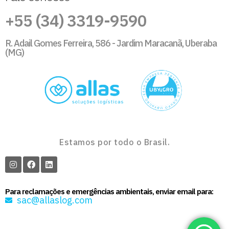
+55 (34) 3319-9590
R. Adail Gomes Ferreira, 586 - Jardim Maracanã, Uberaba
(MG)
Estamos por todo o Brasil.
Para reclamações e emergências ambientais, enviar email para:
sac@allaslog.com