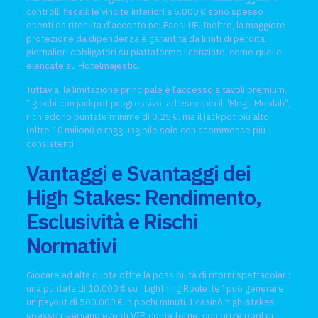
controlli fiscali: le vincite inferiori a 5.000 € sono spesso
esenti da ritenuta d’acconto nei Paesi UE. Inoltre, la maggiore
protezione da dipendenza è garantita da limiti di perdita
giornalieri obbligatori su piattaforme licenziate, come quelle
elencate su Hotelmajestic.
Tuttavia, la limitazione principale è l’accesso a tavoli premium.
I giochi con jackpot progressivo, ad esempio il “Mega Moolah”,
richiedono puntate minime di 0,25 €, ma il jackpot più alto
(oltre 10 milioni) è raggiungibile solo con scommesse più
consistenti.
Vantaggi e Svantaggi dei
High Stakes: Rendimento,
Esclusività e Rischi
Normativi
Giocare ad alta quota offre la possibilità di ritorni spettacolari:
una puntata di 10.000 € su “Lightning Roulette” può generare
un payout di 500.000 € in pochi minuti. I casinò high‑stakes
spesso riservano eventi VIP, come tornei con prize pool di