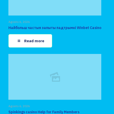
Agosto 6, 2026
Найбольш частыя запыты падтрымкі Winbet Casino
Read more
Agosto 6, 2026
Spinkings casino Help for Family Members