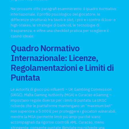
Nei prossimi otto paragrafi esamineremo: il quadro normativo
internazionale, il profilo psicologico del giocatore, le
differenze strutturali tra tavoli e slot, i pro e i contro di low‑ e
high‑stakes, le strategie di bankroll, le tecnologie di
trasparenza, e infine una checklist pratica per scegliere il
casinò ideale.
Quadro Normativo
Internazionale: Licenze,
Regolamentazioni e Limiti di
Puntata
Le autorità di gioco più influenti – UK Gambling Commission
(UKGC), Malta Gaming Authority (MGA) e Curacao eGaming –
impostano regole diverse per i limiti di puntata. La UKGC
richiede che le piattaforme mantengano un “maximum bet”
non superiore a 5.000 £ per proteggere i giocatori vulnerabili,
mentre la MGA permette limiti più ampi purché siano
accompagnati da rigorosi controlli AML. Curacao, meno
stringente, consente puntate illimitate ma richiede una