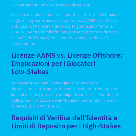
trasparenza limitata sui processi di verifica.
Le licenze influenzano direttamente la struttura dei bonus e le
soglie di deposito: un casinò con licenza AAMS (ora ADM) è
obbligato a offrire limiti di deposito giornalieri inferiori a
2.500 €, mentre i titoli offshore possono proporre depositi
fino a 20.000 €, ma spesso con requisiti di verifica più
approfonditi.
Licenze AAMS vs. Licenze Offshore:
Implicazioni per i Giocatori
Low‑Stakes
Le piattaforme AAMS, come quelle recensite da
Hotelmajestic, offrono protezioni elevate per i low‑stakes:
limiti di perdita giornalieri, obbligo di verificare l’identità prima
della prima transazione e un “bonus di benvenuto” che non
supera il 100 % fino a 200 €.
Requisiti di Verifica dell’Identità e
Limiti di Deposito per i High‑Stakes