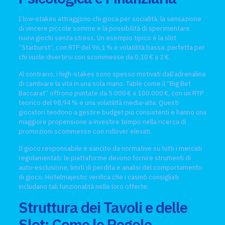
I low‑stakes attraggono chi gioca per socialità, la sensazione
di vincere piccole somme e la possibilità di sperimentare
nuovi giochi senza stress. Un esempio tipico è la slot
“Starburst”, con RTP del 96,1 % e volatilità bassa: perfetta per
chi vuole divertirsi con scommesse da 0,10 € a 2 €.
Al contrario, i high‑stakes sono spesso motivati dall’adrenalina
di cambiare la vita in una sola mano. Table come il “Big Bet
Baccarat” offrono puntate da 5.000 € a 100.000 €, con un RTP
teorico del 98,94 % e una volatilità media‑alta. Questi
giocatori tendono a gestire budget più consistenti e hanno una
maggiore propensione a investire tempo nella ricerca di
promozioni scommesse con rollover elevati.
Il gioco responsabile è sancito da normative su tutti i mercati
regolamentati: le piattaforme devono fornire strumenti di
auto‑esclusione, limiti di perdita e analisi del comportamento
di gioco. Hotelmajestic verifica che i casinò consigliati
includano tali funzionalità nelle loro offerte.
Struttura dei Tavoli e delle
Slot: Come le Regole