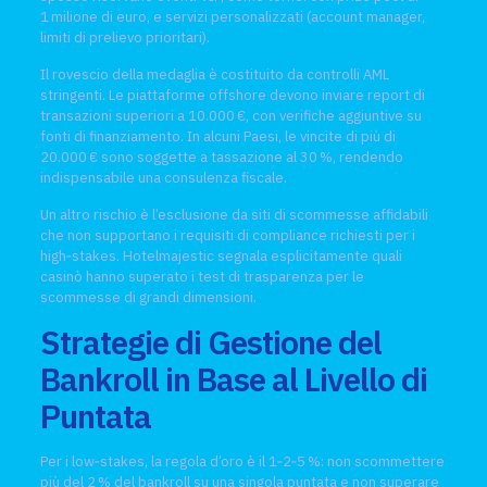
1 milione di euro, e servizi personalizzati (account manager,
limiti di prelievo prioritari).
Il rovescio della medaglia è costituito da controlli AML
stringenti. Le piattaforme offshore devono inviare report di
transazioni superiori a 10.000 €, con verifiche aggiuntive su
fonti di finanziamento. In alcuni Paesi, le vincite di più di
20.000 € sono soggette a tassazione al 30 %, rendendo
indispensabile una consulenza fiscale.
Un altro rischio è l’esclusione da siti di scommesse affidabili
che non supportano i requisiti di compliance richiesti per i
high‑stakes. Hotelmajestic segnala esplicitamente quali
casinò hanno superato i test di trasparenza per le
scommesse di grandi dimensioni.
Strategie di Gestione del
Bankroll in Base al Livello di
Puntata
Per i low‑stakes, la regola d’oro è il 1‑2‑5 %: non scommettere
più del 2 % del bankroll su una singola puntata e non superare