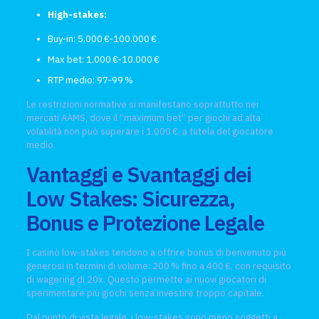
High‑stakes:
Buy‑in: 5.000 €‑100.000 €
Max bet: 1.000 €‑10.000 €
RTP medio: 97‑99 %
Le restrizioni normative si manifestano soprattutto nei
mercati AAMS, dove il “maximum bet” per giochi ad alta
volatilità non può superare i 1.000 €, a tutela del giocatore
medio.
Vantaggi e Svantaggi dei
Low Stakes: Sicurezza,
Bonus e Protezione Legale
I casinò low‑stakes tendono a offrire bonus di benvenuto più
generosi in termini di volume: 200 % fino a 400 €, con requisito
di wagering di 20x. Questo permette ai nuovi giocatori di
sperimentare più giochi senza investire troppo capitale.
Dal punto di vista legale, i low‑stakes sono meno soggetti a