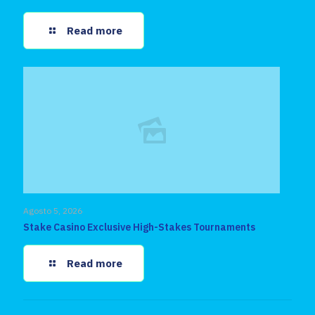
Read more
Agosto 5, 2026
Stake Casino Exclusive High-Stakes Tournaments
Read more