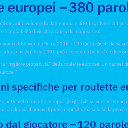
e europei – 380 paro
ti elevati: il volo medio dall’Europa è di 800 €, l’hotel di 150
e le probabilità di vincita a causa del doppio zero.
o bonus di benvenuto fino a 200 € + 100 giri su giochi da casi
giocatore che deposita 100 € può ricevere un bonus “no deposit
la “migliore probabilità” della roulette europea. Un banner di
europei”.
ni specifiche per roulette 
e nette nella roulette europea, giri gratuiti su versioni Frenc
che raddoppia il bonus di prima deposito, ma solo se la prim
to dal giocatore – 120 parol