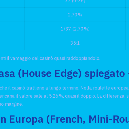
37 (0‑36)
2,70 %
1/37 (2,70 %)
35:1
ti il vantaggio del casinò quasi raddoppiandolo.
casa (House Edge) spiegato
e il casinò trattiene a lungo termine. Nella roulette europea 
icana il valore sale al 5,26 %, quasi il doppio. La differenza, 
sso margine.
 in Europa (French, Mini‑Ro