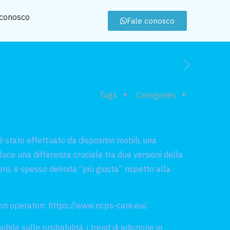
 conosco
Fale conosco
Tags
Categories
tato effettuato da dispositivi mobili, una
uce una differenza cruciale tra due versioni della
ro, è spesso definita “più giusta” rispetto alla
ori operatori:
https://www.ncps-care.eu/
.
ile sulle probabilità, i trend di adozione in