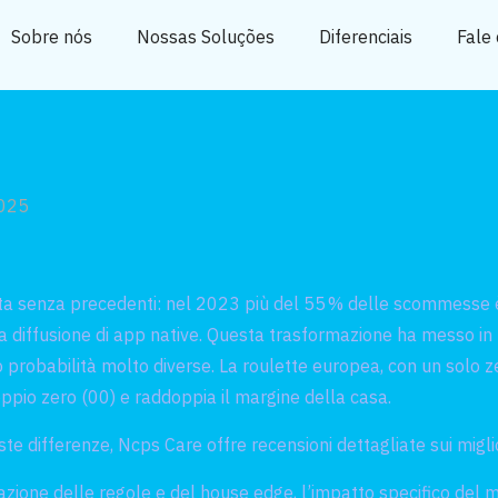
Sobre nós
Nossas Soluções
Diferenciais
Fale
2025
a senza precedenti: nel 2023 più del 55 % delle scommesse è s
 diffusione di app native. Questa trasformazione ha messo in l
no probabilità molto diverse. La roulette europea, con un solo ze
ppio zero (00) e raddoppia il margine della casa.
ste differenze, Ncps Care offre recensioni dettagliate sui migli
zione delle regole e del house edge, l’impatto specifico del mob