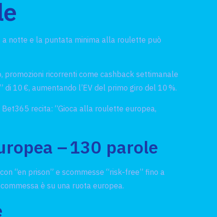
le
 € a notte e la puntata minima alla roulette può
nò, promozioni ricorrenti come cashback settimanale
” di 10 €, aumentando l’EV del primo giro del 10 %.
 Bet365 recita: “Gioca alla roulette europea,
europea – 130 parole
h con “en prison” e scommesse “risk‑free” fino a
a scommessa è su una ruota europea.
e