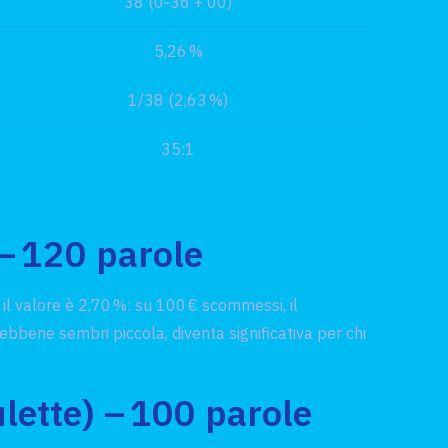
38 (0‑36 + 00)
5,26 %
1/38 (2,63 %)
35:1
 – 120 parole
il valore è 2,70 %: su 100 € scommessi, il
sebbene sembri piccola, diventa significativa per chi
ulette) – 100 parole