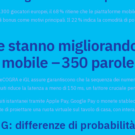
0 giocatori europei, il 68 % ritiene che le piattaforme mobile
tà di bonus come motivi principali. Il 22 % indica la comodità di
e stanno migliorando
u mobile – 350 parole
COGRA e iGL assure garantiscono che la sequenza dei numeri si
ti riduce la latenza a meno di 150 ms, un fattore cruciale per 
siti istantanei tramite Apple Pay, Google Pay o monete stablec
 di proiettare una ruota virtuale sul tavolo di casa, con inter
NG: differenze di probabilit