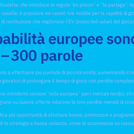
Roulette, che introduce le regole “en prison” e “la partage”, r
3 caselle, è popolare nei casinò live mobile per la rapidità di 
 restituzione che migliorano l’EV (expected value) del giocat
abilità europee sono
 – 300 parole
ono a effettuare più puntate di piccola entità, aumentando il n
giocatori di prolungare il tempo di gioco con perdite compless
introdotto versioni “solo europea” per i mercati nordici, sfru
grano su queste offerte riducono le loro perdite mensili di circa
ifica più opportunità di sfruttare bonus, promozioni e programmi 
ibili le strategie a bassa varianza, come le scommesse su ross