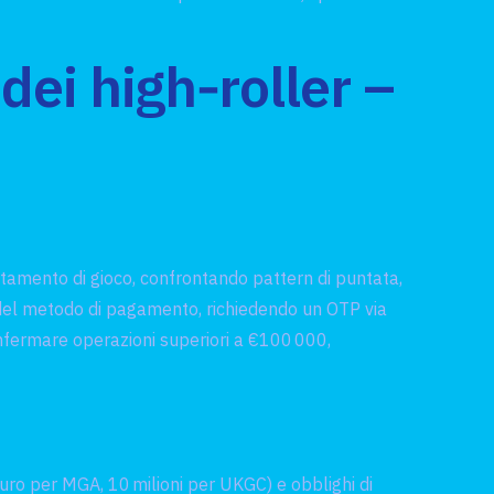
 dei high‑roller –
rtamento di gioco, confrontando pattern di puntata,
 del metodo di pagamento, richiedendo un OTP via
onfermare operazioni superiori a €100 000,
uro per MGA, 10 milioni per UKGC) e obblighi di