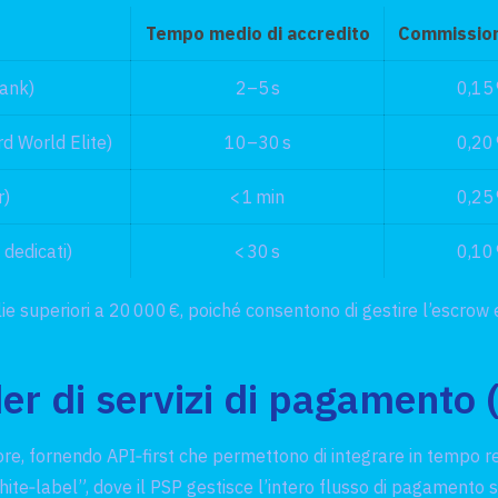
Tempo medio di accredito
Commissio
bank)
2–5 s
0,15
rd World Elite)
10–30 s
0,20
r)
< 1 min
0,25
dedicati)
< 30 s
0,10
glie superiori a 20 000 €, poiché consentono di gestire l’escrow e
ider di servizi di pagamento
e, fornendo API‑first che permettono di integrare in tempo real
hite‑label”, dove il PSP gestisce l’intero flusso di pagamento so