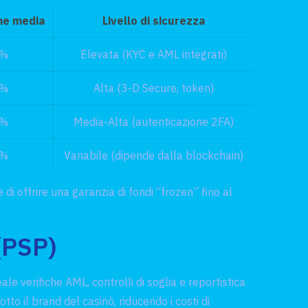
ne media
Livello di sicurezza
 %
Elevata (KYC e AML integrati)
 %
Alta (3‑D Secure, token)
 %
Media‑Alta (autenticazione 2FA)
 %
Variabile (dipende dalla blockchain)
 di offrire una garanzia di fondi “frozen” fino al
 (PSP)
e verifiche AML, controlli di soglia e reportistica
tto il brand del casinò, riducendo i costi di