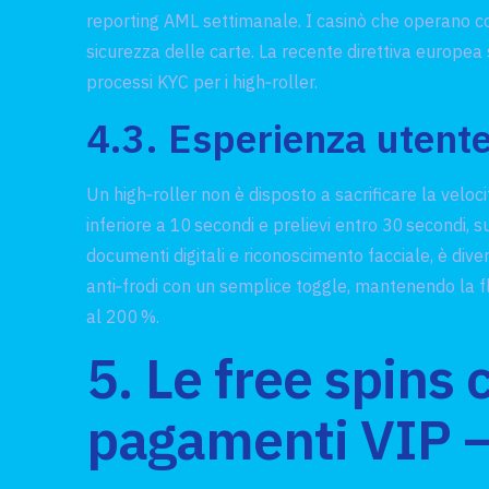
reporting AML settimanale. I casinò che operano con
sicurezza delle carte. La recente direttiva europea s
processi KYC per i high‑roller.
4.3. Esperienza uten
Un high‑roller non è disposto a sacrificare la veloci
inferiore a 10 secondi e prelievi entro 30 secondi, 
documenti digitali e riconoscimento facciale, è divent
anti‑frodi con un semplice toggle, mantenendo la f
al 200 %.
5. Le free spins
pagamenti VIP –