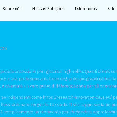
Sobre nós
Nossas Soluções
Diferenciais
Fale
2025
ropria ossessione per i giocatori high‑roller. Questi clienti, c
cy e una protezione anti‑frode degna dei più grandi istituti banc
 è diventata un vero punto di differenziazione per gli operatori
isorse indipendenti come
https://research-innovation-days.eu/
pe
ndi flussi di denaro nei giochi d’azzardo. Il sito rappresenta un p
co; è semplicemente un riferimento per chi desidera approfond