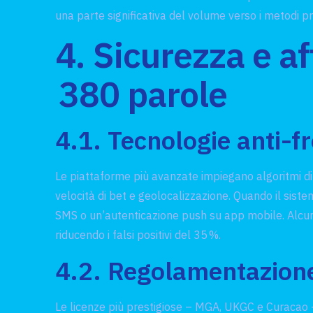
una parte significativa del volume verso i metodi pr
4. Sicurezza e aff
380 parole
4.1. Tecnologie anti‑fr
Le piattaforme più avanzate impiegano algoritmi di 
velocità di bet e geolocalizzazione. Quando il sis
SMS o un’autenticazione push su app mobile. Alcuni
riducendo i falsi positivi del 35 %.
4.2. Regolamentazione
Le licenze più prestigiose – MGA, UKGC e Curacao – 