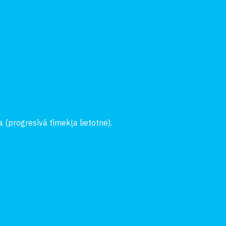
 (progresīvā tīmekļa lietotne).