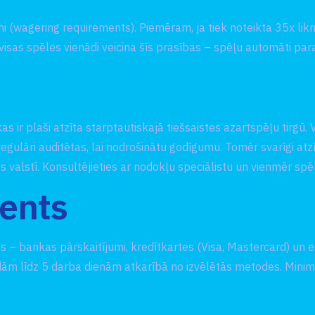
i (wagering requirements). Piemēram, ja tiek noteikta 35x li
visas spēles vienādi veicina šīs prasības – spēļu automāti par
 ir plaši atzīta starptautiskajā tiešsaistes azartspēļu tirgū. 
egulāri auditētas, lai nodrošinātu godīgumu. Tomēr svarīgi atz
valstī. Konsultējieties ar nodokļu speciālistu un vienmēr spēlē
ents
bankas pārskaitījumi, kredītkartes (Visa, Mastercard) un e-ma
ndām līdz 5 darba dienām atkarībā no izvēlētās metodes. Minim