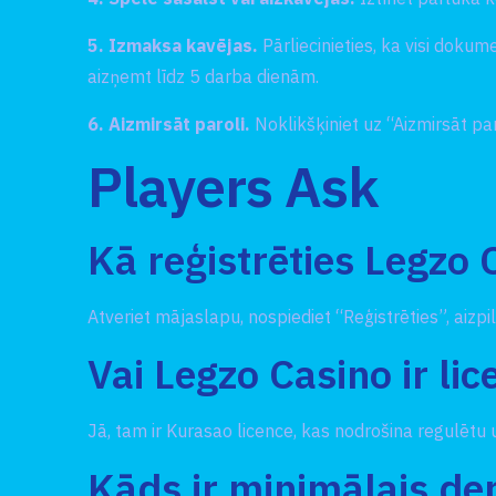
5. Izmaksa kavējas.
Pārliecinieties, ka visi dokum
aizņemt līdz 5 darba dienām.
6. Aizmirsāt paroli.
Noklikšķiniet uz “Aizmirsāt pa
Players Ask
Kā reģistrēties Legzo 
Atveriet mājaslapu, nospiediet “Reģistrēties”, aizpi
Vai Legzo Casino ir lic
Jā, tam ir Kurasao licence, kas nodrošina regulētu u
Kāds ir minimālais de