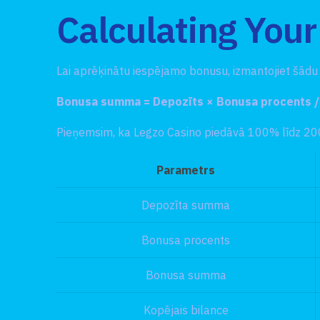
Calculating You
Lai aprēķinātu iespējamo bonusu, izmantojiet šādu
Bonusa summa = Depozīts × Bonusa procents /
Pieņemsim, ka Legzo Casino piedāvā 100% līdz 200
Parametrs
Depozīta summa
Bonusa procents
Bonusa summa
Kopējais bilance