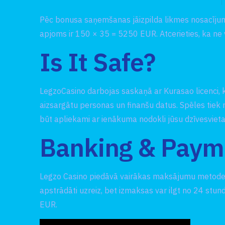
Pēc bonusa saņemšanas jāizpilda likmes nosacījum
apjoms ir 150 × 35 = 5250 EUR. Atcerieties, ka ne 
Is It Safe?
LegzoCasino darbojas saskaņā ar Kurasao licenci, kas
aizsargātu personas un finanšu datus. Spēles tiek r
būt apliekami ar ienākuma nodokli jūsu dzīvesvietas 
Banking & Paym
Legzo Casino piedāvā vairākas maksājumu metodes – 
apstrādāti uzreiz, bet izmaksas var ilgt no 24 stu
EUR.