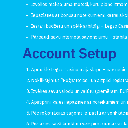
Izvēlies maksājuma metodi, kuru plāno izmanto
Iepazīsties ar bonusu noteikumiem: katrai akcija
Iestati budžetu un spēlē atbildīgi – Legzo Casi
Pārbaudi savu interneta savienojumu – stabila
Account Setup
Apmeklē Legzo Casino mājaslapu – nav nepiecieša
Noklikšķini uz “Reģistrēties” un aizpildi reģistr
Izvēlies savu valodu un valūtu (piemēram, EUR
Apstiprini, ka esi iepazinies ar noteikumiem un
Pēc reģistrācijas saņemsi e-pastu ar verifikācijas
Piesakies savā kontā un veic pirmo iemaksu, lai