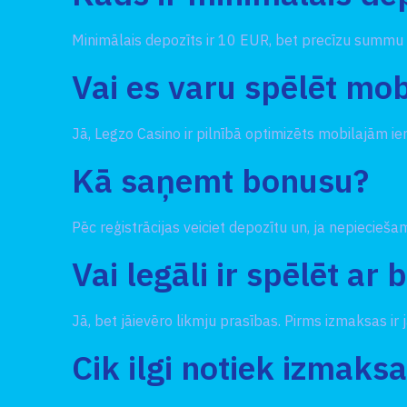
Minimālais depozīts ir 10 EUR, bet precīzu summu
Vai es varu spēlēt mobi
Jā, Legzo Casino ir pilnībā optimizēts mobilajām i
Kā saņemt bonusu?
Pēc reģistrācijas veiciet depozītu un, ja nepiecieš
Vai legāli ir spēlēt ar
Jā, bet jāievēro likmju prasības. Pirms izmaksas ir 
Cik ilgi notiek izmaks