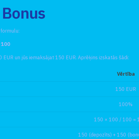
r Bonus
 formulu:
 100
 EUR un jūs iemaksājat 150 EUR. Aprēķins izskatās šādi:
Vērtība
150 EUR
100%
150 × 100 / 100 =
150 (depozīts) + 150 (bo