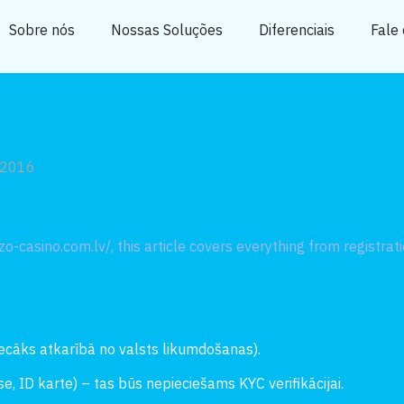
Sobre nós
Nossas Soluções
Diferenciais
Fale
, 2016
gzo-casino.com.lv/
, this article covers everything from registrat
 vecāks atkarībā no valsts likumdošanas).
, ID karte) – tas būs nepieciešams KYC verifikācijai.