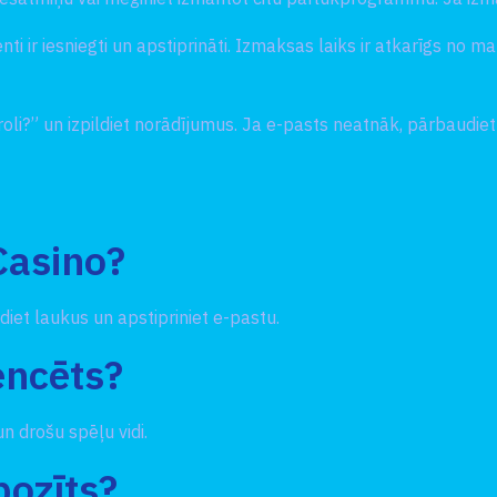
enti ir iesniegti un apstiprināti. Izmaksas laiks ir atkarīgs n
roli?” un izpildiet norādījumus. Ja e-pasts neatnāk, pārbaudie
Casino?
ldiet laukus un apstipriniet e-pastu.
encēts?
n drošu spēļu vidi.
pozīts?