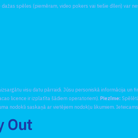
žas spēles (piemēram, video pokers vai tiešie dīleri) var ne
zsargātu visu datu pārraidi. Jūsu personiskā informācija un fi
cao licence ir izplatīta šādiem operatoriem).
Piezīme:
Spēlētā
ākuma nodokli saskaņā ar vietējiem nodokļu likumiem. Ieteicams
y Out