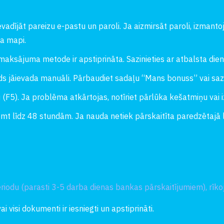
evadījāt pareizu e-pastu un paroli. Ja aizmirsāt paroli, izmanto
a mapi.
a maksājuma metode ir apstiprināta. Sazinieties ar atbalsta di
 jāievada manuāli. Pārbaudiet sadaļu “Mans bonuss” vai sazin
 (F5). Ja problēma atkārtojas, notīriet pārlūka kešatmiņu vai i
emt līdz 48 stundām. Ja nauda netiek pārskaitīta paredzētajā la
riodu (parasti 3-5 darba dienas bankas pārskaitījumiem), rīkoji
 visi dokumenti ir iesniegti un apstiprināti.