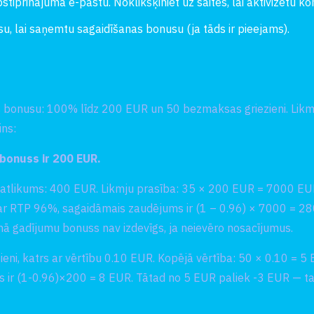
tiprinājuma e-pastu. Noklikšķiniet uz saites, lai aktivizētu ko
su, lai saņemtu sagaidīšanas bonusu (ja tāds ir pieejams).
s bonusu: 100% līdz 200 EUR un 50 bezmaksas griezieni. Lik
ins:
bonuss ir 200 EUR.
 atlikums: 400 EUR. Likmju prasība: 35 × 200 EUR = 7000 EU
 ar RTP 96%, sagaidāmais zaudējums ir (1 – 0.96) × 7000 = 28
ā gadījumu bonuss nav izdevīgs, ja neievēro nosacījumus.
eni, katrs ar vērtību 0.10 EUR. Kopējā vērtība: 50 × 0.10 = 5
 ir (1-0.96)×200 = 8 EUR. Tātad no 5 EUR paliek -3 EUR — ta