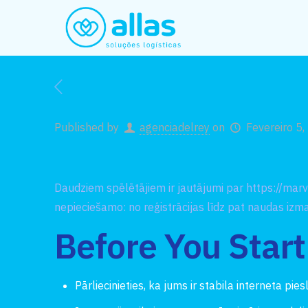
Published by
agenciadelrey
on
Fevereiro 5
Daudziem spēlētājiem ir jautājumi par
https://marv
nepieciešamo: no reģistrācijas līdz pat naudas iz
Before You Start
Pārliecinieties, ka jums ir stabila interneta p