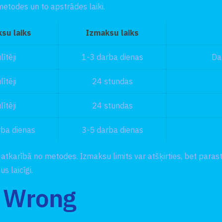
etodes un to apstrādes laiki.
su laiks
Izmaksu laiks
lītēji
1-3 darba dienas
Da
lītēji
24 stundas
lītēji
24 stundas
rba dienas
3-5 darba dienas
 atkarībā no metodes. Izmaksu limits var atšķirties, bet para
s laicīgi.
 Wrong