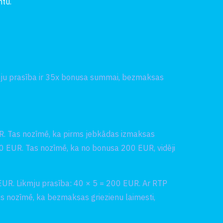
ntu.
mju prasība ir 35x bonusa summai, bezmaksas
R. Tas nozīmē, ka pirms jebkādas izmaksas
0 EUR. Tas nozīmē, ka no bonusa 200 EUR, vidēji
 EUR. Likmju prasība: 40 × 5 = 200 EUR. Ar RTP
s nozīmē, ka bezmaksas griezienu laimesti,