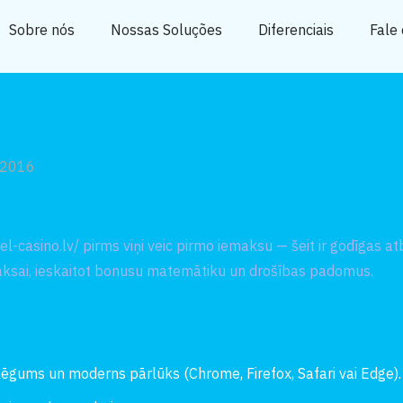
Sobre nós
Nossas Soluções
Diferenciais
Fale
, 2016
el-casino.lv/
pirms viņi veic pirmo iemaksu — šeit ir godīgas atb
maksai, ieskaitot bonusu matemātiku un drošības padomus.
ieslēgums un moderns pārlūks (Chrome, Firefox, Safari vai Edge).