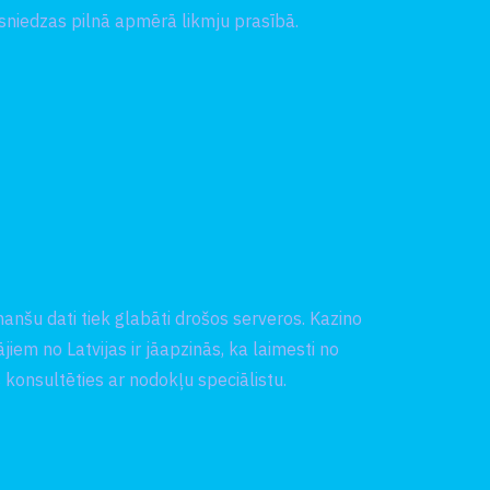
sniedzas pilnā apmērā likmju prasībā.
nanšu dati tiek glabāti drošos serveros. Kazino
jiem no Latvijas ir jāapzinās, ka laimesti no
 konsultēties ar nodokļu speciālistu.