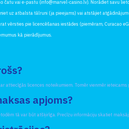
ešo čatu vai e-pastu (info@marvel-casino.lv). Norādiet savu li
iet uz atbalsta tālruni (ja pieejams) vai atstājiet atgādinājum
arat vērsties pie licencēšanas iestādes (piemēram, Curacao eG
ņēmumus kā pierādījumus.
rošs?
 ar attiecīgās licences noteikumiem. Tomēr vienmēr ieteicams 
emaksas apjoms?
odēm tā var būt atšķirīga. Precīzu informāciju skatiet maksā