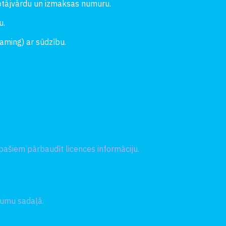
etotājvārdu un izmaksas numuru.
u.
aming) ar sūdzību.
pašiem pārbaudīt licences informāciju.
jumu sadaļā.