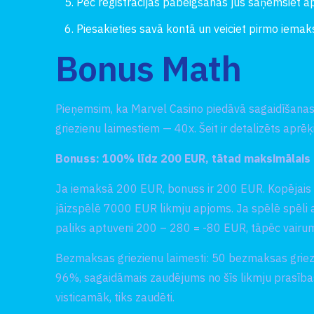
Pēc reģistrācijas pabeigšanas jūs saņemsiet aps
Piesakieties savā kontā un veiciet pirmo iemak
Bonus Math
Pieņemsim, ka Marvel Casino piedāvā sagaidīšana
griezienu laimestiem — 40x. Šeit ir detalizēts aprēķ
Bonuss: 100% līdz 200 EUR, tātad maksimālais 
Ja iemaksā 200 EUR, bonuss ir 200 EUR. Kopējais
jāizspēlē 7000 EUR likmju apjoms. Ja spēlē spēli
paliks aptuveni 200 – 280 = -80 EUR, tāpēc vairum
Bezmaksas griezienu laimesti: 50 bezmaksas griezi
96%, sagaidāmais zaudējums no šīs likmju prasības
visticamāk, tiks zaudēti.