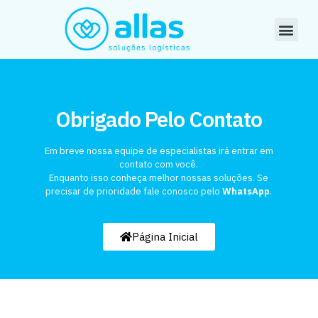
Obrigado Pelo Contato
Em breve nossa equipe de especialistas irá entrar em
contato com você.
Enquanto isso conheça melhor nossas soluções. Se
precisar de prioridade fale conosco pelo
WhatsApp
.
Página Inicial