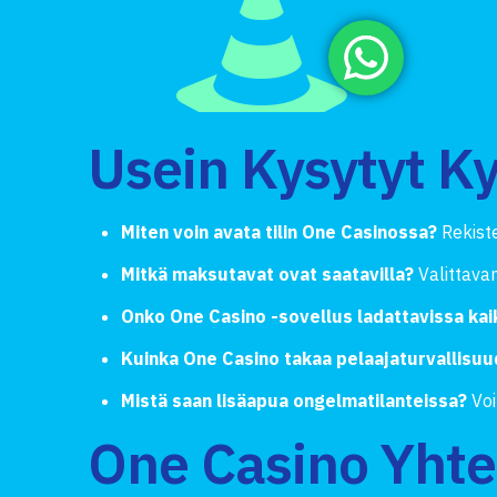
Usein Kysytyt K
Miten voin avata tilin One Casinossa?
Rekiste
Mitkä maksutavat ovat saatavilla?
Valittavan
Onko One Casino -sovellus ladattavissa kaiki
Kuinka One Casino takaa pelaajaturvallisu
Mistä saan lisäapua ongelmatilanteissa?
Voi
One Casino Yht