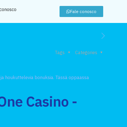
 conosco
Fale conosco
Tags
Categories
 ja houkuttelevia bonuksia. Tässä oppaassa
One Casino -