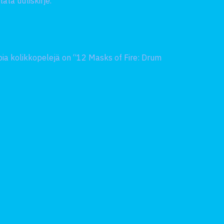
ata uutiskirje.
mpia kolikkopelejä on “12 Masks of Fire: Drum