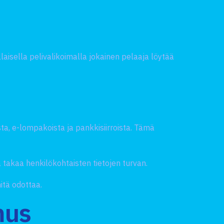
llaisella pelivalikoimalla jokainen pelaaja löytää
sta, e-lompakoista ja pankkisiirroista. Tämä
 takaa henkilökohtaisten tietojen turvan.
itä odottaa.
mus