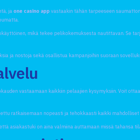
tä, ja
one casino app
vastaakin tähän tarpeeseen saumattoma
ppumatta.
pokäyttöinen, mikä tekee pelikokemuksesta nautittavan. Se tarj
tuksia ja nostoja sekä osallistua kampanjoihin suoraan sovellu
alvelu
kauden vastaamaan kaikkiin pelaajien kysymyksiin. Voit ottaa h
utettu ratkaisemaan nopeasti ja tehokkaasti kaikki mahdolliset
, että asiakastuki on aina valmiina auttamaan missä tahansa ti