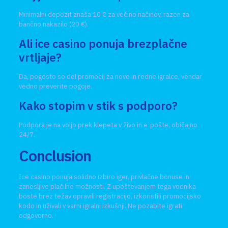
Minimalni depozit znaša 10 € za večino načinov, razen za
bančno nakazilo (20 €).
Ali ice casino ponuja brezplačne
vrtljaje?
Da, pogosto so del promocij za nove in redne igralce, vendar
vedno preverite pogoje.
Kako stopim v stik s podporo?
Podpora je na voljo prek klepeta v živo in e-pošte, običajno
24/7.
Conclusion
Ice casino ponuja solidno izbiro iger, privlačne bonuse in
zanesljive plačilne možnosti. Z upoštevanjem tega vodnika
boste brez težav opravili registracijo, izkoristili promocijsko
kodo in uživali v varni igralni izkušnji. Ne pozabite igrati
odgovorno.