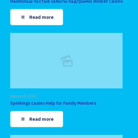
Найбольш частыя запыты падтрымкі Winbet Casino
Read more
Agosto 6, 2026
Spinkings casino Help for Family Members
Read more