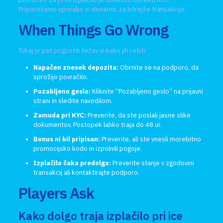
Priporočamo uporabo e-denarnic za hitrejše transakcije.
When Things Go Wrong
Tukaj je pet pogostih težav in kako jih rešiti:
Napačen znesek depozita:
Obrnite se na podporo, da
sprožijo povračilo.
Pozabljeno geslo:
Kliknite “Pozabljeno geslo” na prijavni
strani in sledite navodilom.
Zamuda pri KYC:
Preverite, da ste poslali jasne slike
dokumentov. Postopek lahko traja do 48 ur.
Bonus ni bil pripisan:
Preverite, ali ste vnesli morebitno
promocijsko kodo in izpolnili pogoje.
Izplačilo čaka predolgo:
Preverite stanje v zgodovini
transakcij ali kontaktirajte podporo.
Players Ask
Kako dolgo traja izplačilo pri ice