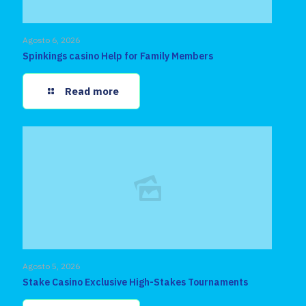
Agosto 6, 2026
Spinkings casino Help for Family Members
Read more
Agosto 5, 2026
Stake Casino Exclusive High-Stakes Tournaments