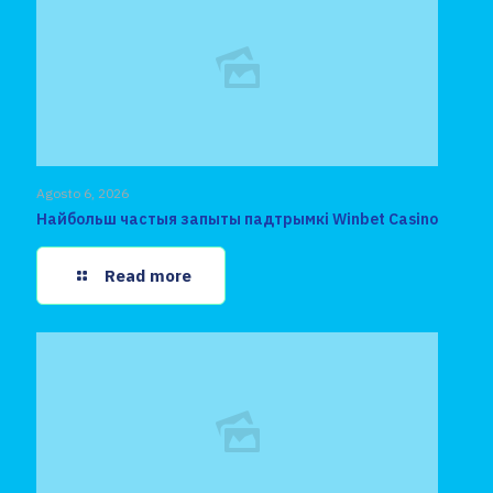
Agosto 6, 2026
Найбольш частыя запыты падтрымкі Winbet Casino
Read more