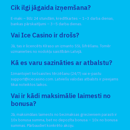
Cik ilgi jāgaida izņemšana?
E-maki – līdz 24 stundām, kredītkartes – 1–3 darba dienas,
bankas pārskaitījumi – 3–5 darba dienas.
Vai Ice Casino ir drošs?
Jā, tas ir licencēts Kīraso un izmanto SSL šifrēšanu. Tomēr
uzmanieties no nodokļu saistībām Latvijā.
Kā es varu sazināties ar atbalstu?
Izmantojiet tiešsaistes tērzēšanu (24/7) vai e-pastu
support@icecasino.com. Latviešu valodas atbalsts ir pieejams
tikai noteiktos laikos.
Vai ir kādi maksimālie laimesti no
bonusa?
Jā, maksimālais laimests no bezmaksas griezieniem parasti ir
10x bonusa summa, bet no depozīta bonusa – 10x no bonusa
summas. Pārbaudiet konkrēto akciju.