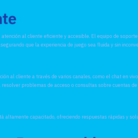
nte
 atención al cliente eficiente y accesible. El equipo de soport
egurando que la experiencia de juego sea fluida y sin inconv
ión al cliente a través de varios canales, como el chat en vivo,
ara resolver problemas de acceso o consultas sobre cuentas de
stá altamente capacitado, ofreciendo respuestas rápidas y sol