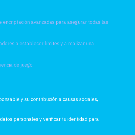
de encriptación avanzadas para asegurar todas las
ores a establecer límites y a realizar una
iencia de juego.
onsable y su contribución a causas sociales,
datos personales y verificar tu identidad para