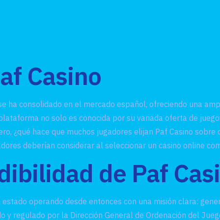
af Casino
 se ha consolidado en el mercado español, ofreciendo una amp
plataforma no solo es conocida por su variada oferta de juego
ero, ¿qué hace que muchos jugadores elijan Paf Casino sobre 
dores deberían considerar al seleccionar un casino online co
edibilidad de Paf Cas
a estado operando desde entonces con una misión clara: gener
do y regulado por la Dirección General de Ordenación del Jue