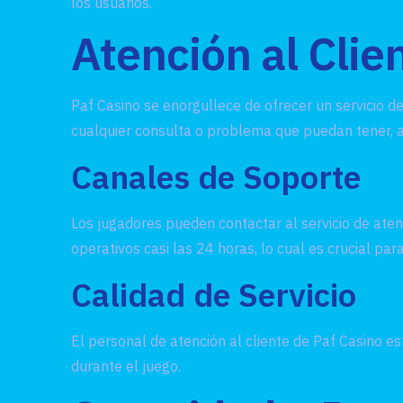
los usuarios.
Atención al Clie
Paf Casino se enorgullece de ofrecer un servicio de
cualquier consulta o problema que puedan tener, as
Canales de Soporte
Los jugadores pueden contactar al servicio de atenc
operativos casi las 24 horas, lo cual es crucial p
Calidad de Servicio
El personal de atención al cliente de Paf Casino e
durante el juego.