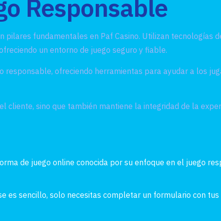
go Responsable
on pilares fundamentales en Paf Casino. Utilizan tecnologías 
ofreciendo un entorno de juego seguro y fiable.
responsable, ofreciendo herramientas para ayudar a los jugad
l cliente, sino que también mantiene la integridad de la exper
orma de juego online conocida por su enfoque en el juego resp
e es sencillo, solo necesitas completar un formulario con tus 