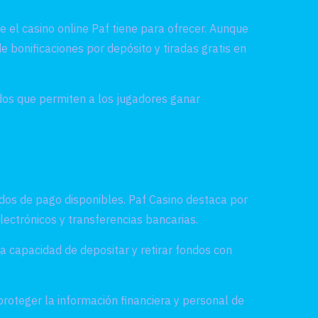
 el casino online Paf tiene para ofrecer. Aunque
 bonificaciones por depósito y tiradas gratis en
dos que permiten a los jugadores ganar
odos de pago disponibles. Paf Casino destaca por
ectrónicos y transferencias bancarias.
a capacidad de depositar y retirar fondos con
oteger la información financiera y personal de