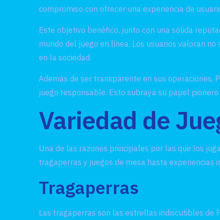
compromiso con ofrecer una experiencia de usuari
Este objetivo benéfico, junto con una sólida reputa
mundo del juego en línea. Los usuarios valoran no 
en la sociedad.
Además de ser transparente en sus operaciones, Pa
juego responsable. Esto subraya su papel pionero e
Variedad de Jue
Una de las razones principales por las que los ju
tragaperras y juegos de mesa hasta experiencias in
Tragaperras
Las tragaperras son las estrellas indiscutibles de