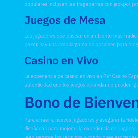
populares incluyen las tragaperras con jackpot pr
Juegos de Mesa
Los jugadores que buscan un ambiente más tradicio
póker, hay una amplia gama de opciones para elegi
Casino en Vivo
La experiencia de casino en vivo en Paf Casino Espa
autenticidad que los juegos estándar no pueden igu
Bono de Bienven
Para atraer a nuevos jugadores y asegurar la fidel
diseñadas para mejorar la experiencia del jugador 
lean siempre los términos y condiciones asociadas.