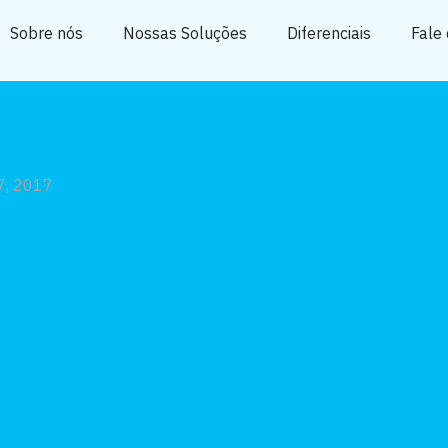
Sobre nós
Nossas Soluções
Diferenciais
Fale
7, 2017