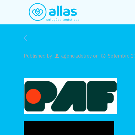
Published by
agenciadelrey
on
Setembro 2