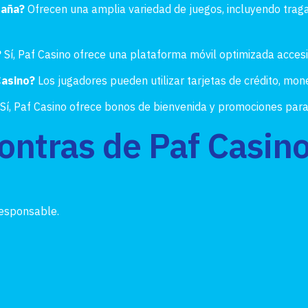
paña?
Ofrecen una amplia variedad de juegos, incluyendo traga
?
Sí, Paf Casino ofrece una plataforma móvil optimizada accesib
Casino?
Los jugadores pueden utilizar tarjetas de crédito, mon
Sí, Paf Casino ofrece bonos de bienvenida y promociones para
Contras de Paf Casin
responsable.