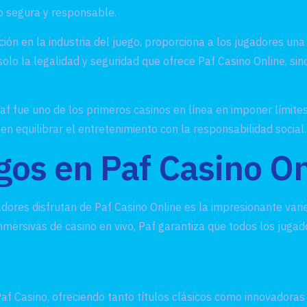
o segura y responsable.
ción en la industria del juego, proporciona a los jugadores un
solo la legalidad y seguridad que ofrece Paf Casino Online, si
f fue uno de los primeros casinos en línea en imponer límites
n equilibrar el entretenimiento con la responsabilidad social.
gos en Paf Casino On
gadores disfrutan de Paf Casino Online es la impresionante va
mersivas de casino en vivo, Paf garantiza que todos los juga
 Paf Casino, ofreciendo tanto títulos clásicos como innovadora