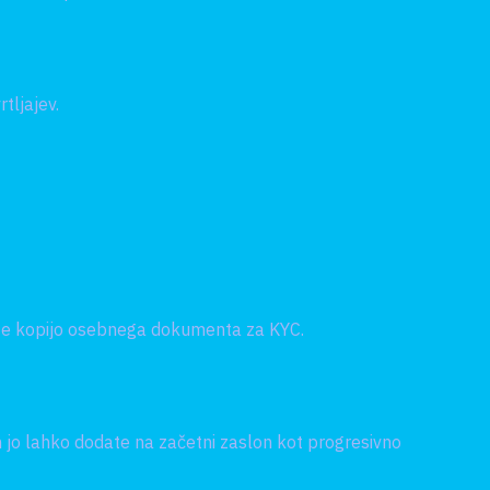
tljajev.
ožite kopijo osebnega dokumenta za KYC.
 jo lahko dodate na začetni zaslon kot progresivno