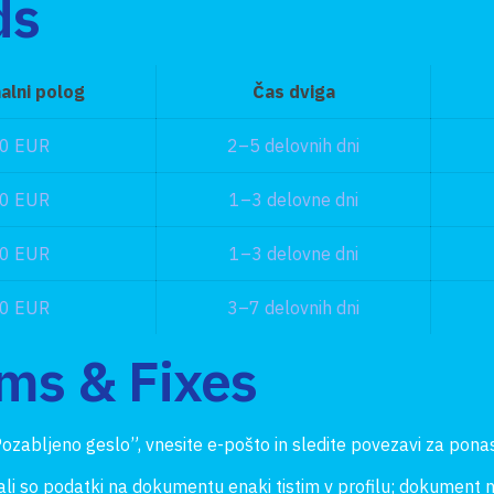
ds
alni polog
Čas dviga
0 EUR
2–5 delovnih dni
0 EUR
1–3 delovne dni
0 EUR
1–3 delovne dni
0 EUR
3–7 delovnih dni
s & Fixes
“Pozabljeno geslo”, vnesite e-pošto in sledite povezavi za ponas
 ali so podatki na dokumentu enaki tistim v profilu; dokument