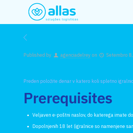
Published by
agenciadelrey
on
Setembro 8
Preden položite denar v katero koli spletno igralnic
Prerequisites
Veljaven e-poštni naslov, do katerega imate d
Dopolnjenih 18 let (igralnice so namenjene sa