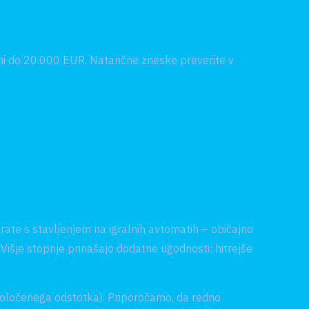
ečni do 20.000 EUR. Natančne zneske preverite v
rate s stavljenjem na igralnih avtomatih – običajno
išje stopnje prinašajo dodatne ugodnosti: hitrejše
 določenega odstotka). Priporočamo, da redno