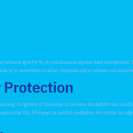
) izbrane igre 96 %, je pričakovana izguba med stavljenjem: 
 je to teoretičen izračun; dejanski izid je odvisen od varianc
 Protection
aming. Za igralce iz Slovenije to pomeni, da dobitki niso opr
porablja SSL šifriranje za zaščito podatkov ter orodja za od