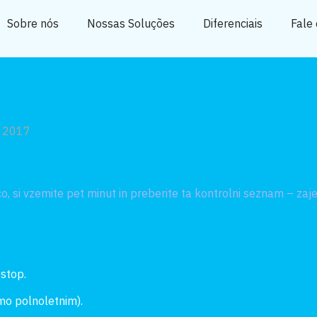
Sobre nós
Nossas Soluções
Diferenciais
Fale
, 2017
o, si vzemite pet minut in preberite ta kontrolni seznam – zaje
ostop.
mo polnoletnim).