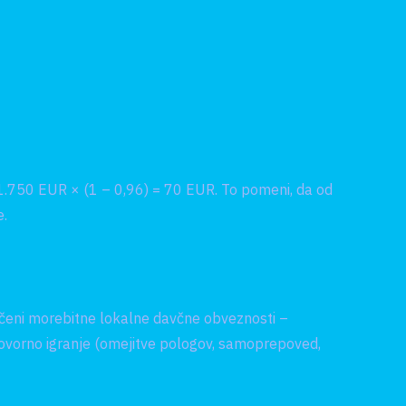
1.750 EUR × (1 – 0,96) = 70 EUR. To pomeni, da od
e.
oščeni morebitne lokalne davčne obveznosti –
govorno igranje (omejitve pologov, samoprepoved,