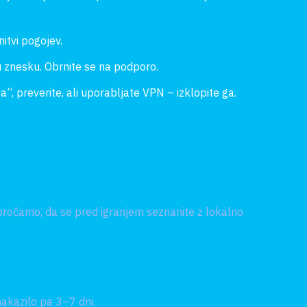
nitvi pogojev.
u znesku. Obrnite se na podporo.
, preverite, ali uporabljate VPN – izklopite ga.
iporočamo, da se pred igranjem seznanite z lokalno
nakazilo pa 3–7 dni.