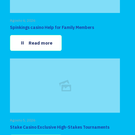
Agosto 6, 2026
Spinkings casino Help for Family Members
Read more
Agosto 5, 2026
Stake Casino Exclusive High-Stakes Tournaments