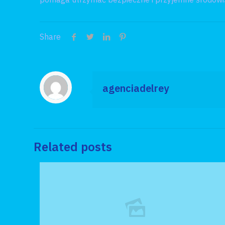
Share
agenciadelrey
Related posts