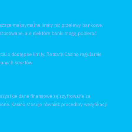
 niższe maksymalne limity niż przelewy bankowe.
 stosowane, ale niektóre banki mogą pobierać
iu o dostępne limity. Betsafe Casino regularnie
iwanych kosztów.
Wszystkie dane finansowe są szyfrowane za
one. Kasino stosuje również procedury weryfikacji