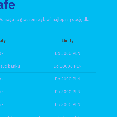
afe
 Pomaga to graczom wybrać najlepszą opcję dla
aty
Limity
ak
Do 5000 PLN
czyć banku
Do 10000 PLN
ak
Do 2000 PLN
ak
Do 5000 PLN
ak
Do 3000 PLN