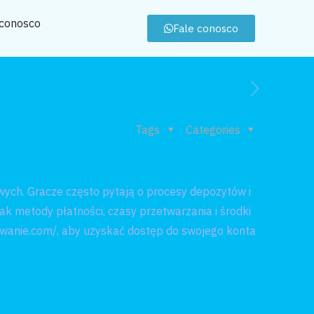
 conosco
Fale conosco
Tags
Categories
wych. Gracze często pytają o procesy depozytów i
k metody płatności, czasy przetwarzania i środki
owanie.com/
, aby uzyskać dostęp do swojego konta