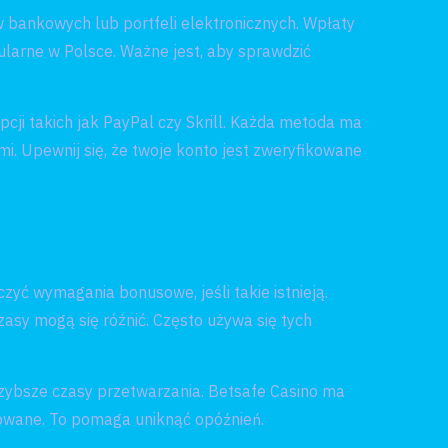
 bankowych lub portfeli elektronicznych. Wpłaty
ularne w Polsce. Ważne jest, aby sprawdzić
ji takich jak PayPal czy Skrill. Każda metoda ma
mi. Upewnij się, że twoje konto jest zweryfikowane
zyć wymagania bonusowe, jeśli takie istnieją.
zasy mogą się różnić. Często używa się tych
 szybsze czasy przetwarzania. Betsafe Casino ma
kowane. To pomaga uniknąć opóźnień.