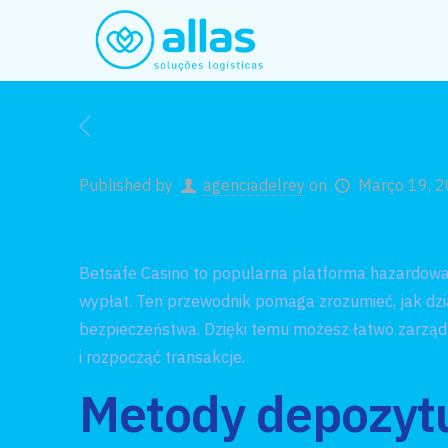
Published by
agenciadelrey
on
Março 19, 
Betsafe Casino to popularna platforma hazardowa 
wypłat. Ten przewodnik pomaga zrozumieć, jak dzia
bezpieczeństwa. Dzięki temu możesz łatwo zarząd
i rozpocząć transakcje.
Metody depozytu