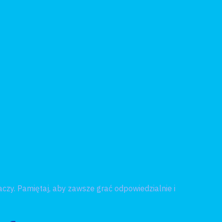
czy. Pamiętaj, aby zawsze grać odpowiedzialnie i