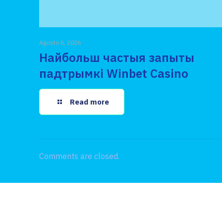
Agosto 6, 2026
Найбольш частыя запыты
падтрымкі Winbet Casino
Read more
Comments are closed.