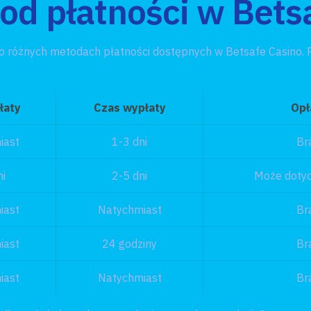
d płatności w Bets
 o różnych metodach płatności dostępnych w Betsafe Casino.
łaty
Czas wypłaty
Opł
iast
1-3 dni
Br
ni
2-5 dni
Może doty
iast
Natychmiast
Br
iast
24 godziny
Br
iast
Natychmiast
Br