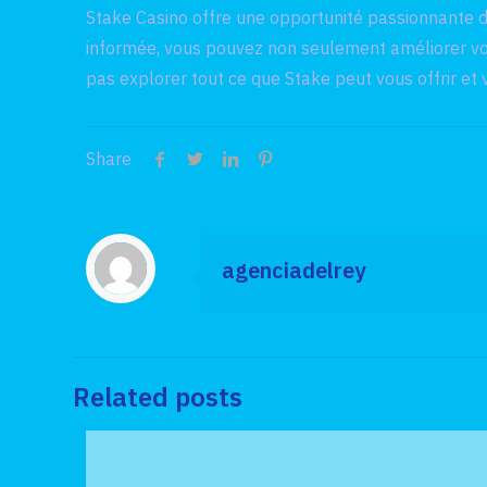
Stake Casino offre une opportunité passionnante de
informée, vous pouvez non seulement améliorer vot
pas explorer tout ce que Stake peut vous offrir et 
Share
agenciadelrey
Related posts