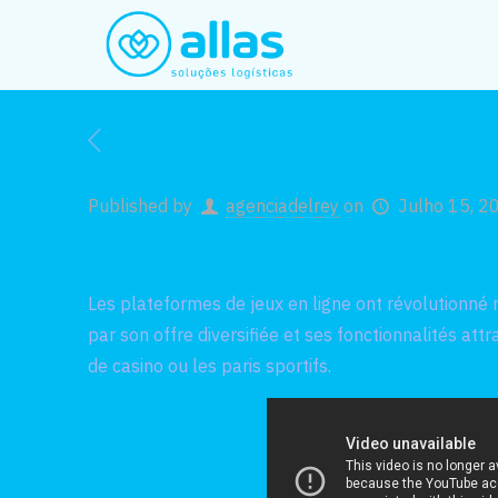
Published by
agenciadelrey
on
Julho 15, 2
Les plateformes de jeux en ligne ont révolutionné
par son offre diversifiée et ses fonctionnalités at
de casino ou les paris sportifs.