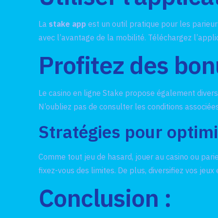
La
stake app
est un outil pratique pour les parieur
avec l’avantage de la mobilité. Téléchargez l’appl
Profitez des bo
Le casino en ligne Stake propose également divers b
N’oubliez pas de consulter les conditions associées
Stratégies pour optim
Comme tout jeu de hasard, jouer au casino ou pari
fixez-vous des limites. De plus, diversifiez vos jeux 
Conclusion :