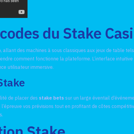
codes du Stake Cas
 allant des machines à sous classiques aux jeux de table tels 
ndre comment fonctionne la plateforme. L’interface intuitive d
ce utilisateur immersive.
 Stake
lité de placer des
stake bets
sur un large éventail d’événemen
 l’épreuve vos prévisions tout en profitant de côtes compétiti
s.
ation Stake