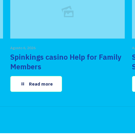
Agosto 6, 2026
A
Spinkings casino Help for Family
Members
Read more