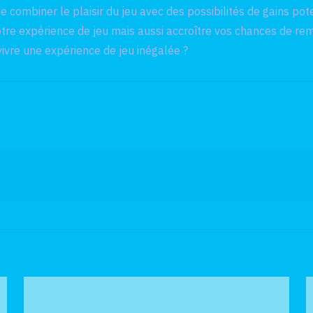
 combiner le plaisir du jeu avec des possibilités de gains p
re expérience de jeu mais aussi accroître vos chances de remp
vivre une expérience de jeu inégalée ?