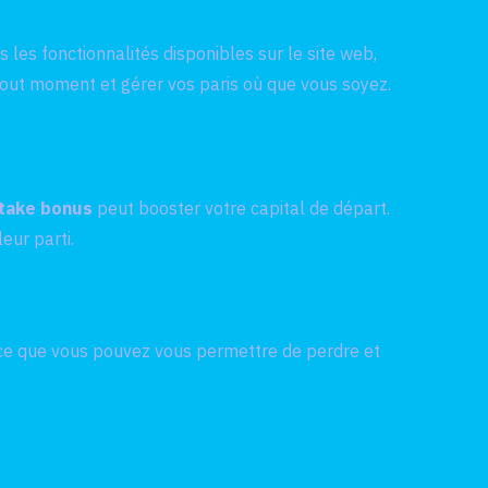
 les fonctionnalités disponibles sur le site web,
tout moment et gérer vos paris où que vous soyez.
take bonus
peut booster votre capital de départ.
eur parti.
 ce que vous pouvez vous permettre de perdre et