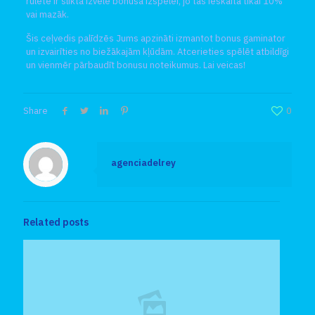
rulete ir slikta izvēle bonusa izspēlei, jo tās ieskaita tikai 10%
vai mazāk.
Šis ceļvedis palīdzēs Jums apzināti izmantot bonus gaminator
un izvairīties no biežākajām kļūdām. Atcerieties spēlēt atbildīgi
un vienmēr pārbaudīt bonusu noteikumus. Lai veicas!
Share
0
agenciadelrey
Related posts