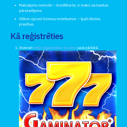
Maksājumu metode – kredītkarte, e-maks vai bankas
pārskaitījums.
Vēlme izprast bonusu noteikumus – īpaši likmes
prasības.
Kā reģistrēties
Atveriet
https://gaminator-lv.com/
savā pārlūkā.