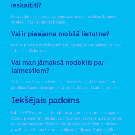
ieskaitīti?
Pārbaudiet, vai neesat pārsniedzis maksimālo likmi bonusu
spēlēs – tas var anulēt bonusu.
Vai ir pieejama mobilā lietotne?
Kazino piedāvā mobīli optimizētu vietni, ko var palaist kā PWA
– tas aizstāj lietotni.
Vai man jāmaksā nodoklis par
laimestiem?
Ja kazino ir Curacao licence, Latvijas iedzīvotājiem pašiem
jādeklarē laimesti un jāmaksā iedzīvotāju ienākuma nodoklis.
Iekšējais padoms
Labākā RTP ir spēļu automātiem ar zemām likmēm un augstu
atdevi, piemēram, NetEnt vai Play’n GO ražotajiem. Izvairieties
no progresīvajiem džekpotiem, ja vēlaties ātri izpildīt likmes
prasības, jo tie bieži dod mazāku ieguldījumu. Galda spēles un