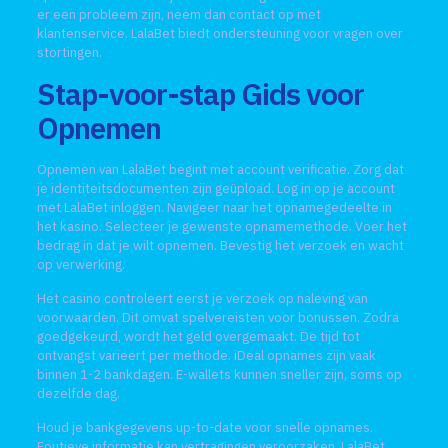
er een probleem zijn, neem dan contact op met
klantenservice. LalaBet biedt ondersteuning voor vragen over
stortingen.
Stap-voor-stap Gids voor
Opnemen
Opnemen van LalaBet begint met account verificatie. Zorg dat
je identiteitsdocumenten zijn geüpload. Log in op je account
met LalaBet inloggen. Navigeer naar het opnamegedeelte in
het kasino. Selecteer je gewenste opnamemethode. Voer het
bedrag in dat je wilt opnemen. Bevestig het verzoek en wacht
op verwerking.
Het casino controleert eerst je verzoek op naleving van
voorwaarden. Dit omvat spelvereisten voor bonussen. Zodra
goedgekeurd, wordt het geld overgemaakt. De tijd tot
ontvangst varieert per methode. iDeal opnames zijn vaak
binnen 1-2 bankdagen. E-wallets kunnen sneller zijn, soms op
dezelfde dag.
Houd je bankgegevens up-to-date voor snelle opnames.
Foutieve informatie kan vertragingen veroorzaken. LalaBet