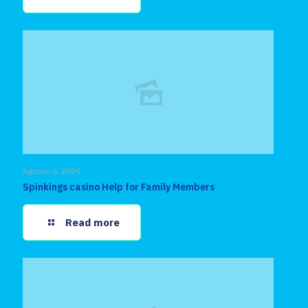
Agosto 6, 2026
Spinkings casino Help for Family Members
Read more