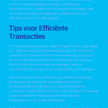
stuurt een bevestiging na voltooiing. Controleer je
bankrekening of e-wallet voor de ontvangst. Bij vragen over
opnames, raadpleeg de helpdesk. LalaBet streeft naar
efficiënte service voor alle spelers.
Tips voor Efficiënte
Transacties
Om soepele transacties bij LalaBet te garanderen, volg enkele
tips. Gebruik consistente betaalmethoden voor storten en
opnemen. Dit versnelt verificatie en verwerking. Zorg dat je
account volledig is geverifieerd voordat je grote opnames
doet. Dit voorkomt onnodige vertragingen. Lees de
voorwaarden van bonussen om wagering eisen te begrijpen.
Plan je opnames buiten piekuren voor snellere verwerking.
Werkdagen zijn vaak beter dan weekends. Houd je
transactielimieten in de gaten om overschrijdingen te
voorkomen. LalaBet biedt real-time saldo updates. Dit helpt je
budget te beheren. Meld problemen meteen aan
klantenservice voor snelle oplossingen.