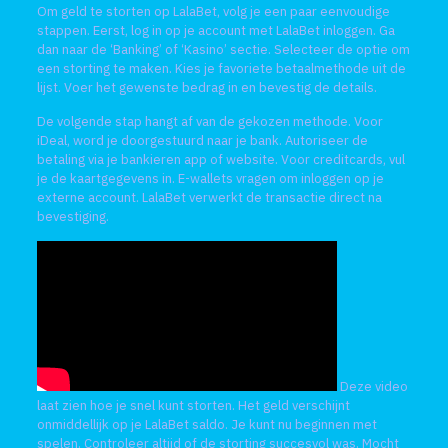
Om geld te storten op LalaBet, volg je een paar eenvoudige
stappen. Eerst, log in op je account met LalaBet inloggen. Ga
dan naar de ‘Banking’ of ‘Kasino’ sectie. Selecteer de optie om
een storting te maken. Kies je favoriete betaalmethode uit de
lijst. Voer het gewenste bedrag in en bevestig de details.
De volgende stap hangt af van de gekozen methode. Voor
iDeal, word je doorgestuurd naar je bank. Autoriseer de
betaling via je bankieren app of website. Voor creditcards, vul
je de kaartgegevens in. E-wallets vragen om inloggen op je
externe account. LalaBet verwerkt de transactie direct na
bevestiging.
Deze video
laat zien hoe je snel kunt storten. Het geld verschijnt
onmiddellijk op je LalaBet saldo. Je kunt nu beginnen met
spelen. Controleer altijd of de storting succesvol was. Mocht