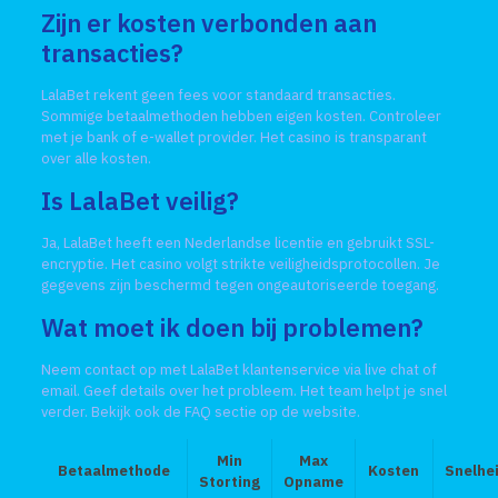
Zijn er kosten verbonden aan
transacties?
LalaBet rekent geen fees voor standaard transacties.
Sommige betaalmethoden hebben eigen kosten. Controleer
met je bank of e-wallet provider. Het casino is transparant
over alle kosten.
Is LalaBet veilig?
Ja, LalaBet heeft een Nederlandse licentie en gebruikt SSL-
encryptie. Het casino volgt strikte veiligheidsprotocollen. Je
gegevens zijn beschermd tegen ongeautoriseerde toegang.
Wat moet ik doen bij problemen?
Neem contact op met LalaBet klantenservice via live chat of
email. Geef details over het probleem. Het team helpt je snel
verder. Bekijk ook de FAQ sectie op de website.
Min
Max
Betaalmethode
Kosten
Snelhe
Storting
Opname