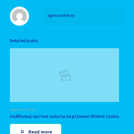
agenciadelrey
Related posts
Agosto 6, 2026
Найбольш частыя запыты падтрымкі Winbet Casino
Read more