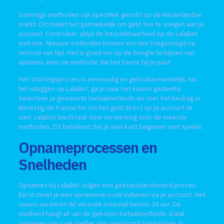
Sommige methoden zijn specifiek gericht op de Nederlandse
markt. Dit maakt het gemakkelijk om geld toe te voegen aan je
account. Controleer altijd de beschikbaarheid op de LalaBet
website. Nieuwe methoden kunnen worden toegevoegd na
verloop van tijd. Het is goed om op de hoogte te blijven van
updates. Kies de methode die het beste bij je past.
Het stortingsproces is eenvoudig en gebruiksvriendelijk. Na
het inloggen op LalaBet, ga je naar het kasino gedeelte.
Selecteer je gewenste betaalmethode en voer het bedrag in.
Bevestig de transactie om het geld direct op je account te
zien. LalaBet biedt real-time verwerking voor de meeste
methoden. Dit betekent dat je snel kunt beginnen met spelen.
Opnameprocessen en
Snelheden
Opnames bij LalaBet volgen een gestandaardiseerd proces.
Eerst moet je een opnameverzoek indienen via je account. Het
casino verwerkt dit verzoek meestal binnen 24 uur. De
snelheid hangt af van de gekozen betaalmethode. iDeal
opnames zijn vaak sneller dan creditcard transacties. E-