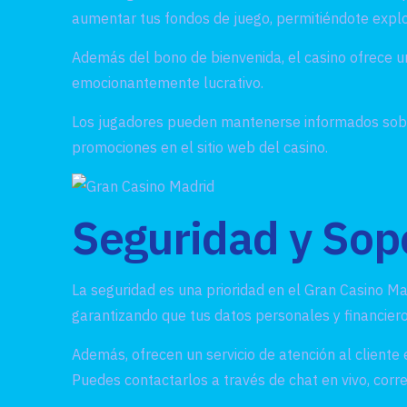
aumentar tus fondos de juego, permitiéndote explo
Además del bono de bienvenida, el casino ofrece u
emocionantemente lucrativo.
Los jugadores pueden mantenerse informados sobre 
promociones en el sitio web del casino.
Seguridad y Sopo
La seguridad es una prioridad en el Gran Casino Ma
garantizando que tus datos personales y financier
Además, ofrecen un servicio de atención al cliente
Puedes contactarlos a través de chat en vivo, corre