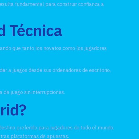
resulta fundamental para construir confianza a
d Técnica
gurando que tanto los novatos como los jugadores
der a juegos desde sus ordenadores de escritorio,
 de juego sin interrupciones.
rid?
destino preferido para jugadores de todo el mundo.
 otras plataformas de apuestas.