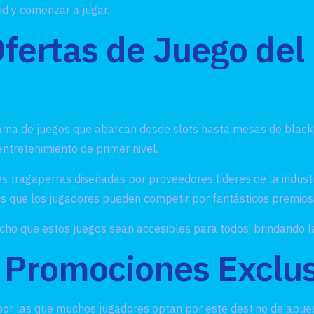
id y comenzar a jugar.
Ofertas de Juego del
ma de juegos que abarcan desde slots hasta mesas de blackja
ntretenimiento de primer nivel.
s tragaperras diseñadas por proveedores líderes de la indust
os que los jugadores pueden competir por fantásticos premios
cho que estos juegos sean accesibles para todos, brindando l
y Promociones Exclu
por las que muchos jugadores optan por este destino de apue