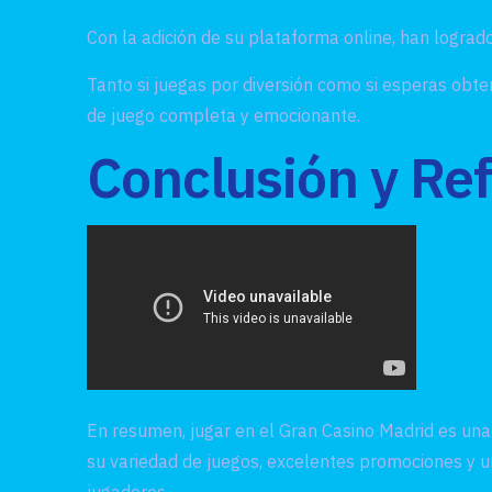
Con la adición de su plataforma online, han logrado
Tanto si juegas por diversión como si esperas obten
de juego completa y emocionante.
Conclusión y Ref
En resumen, jugar en el Gran Casino Madrid es una
su variedad de juegos, excelentes promociones y un 
jugadores.