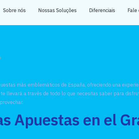
Sobre nós
Nossas Soluções
Diferenciais
Fale
6
puestas más emblemáticos de España, ofreciendo una experienci
te llevará a través de todo lo que necesitas saber para disf
provechar.
as Apuestas en el G