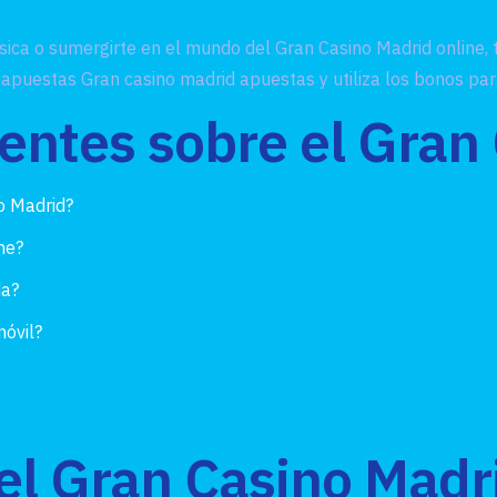
física o sumergirte en el mundo del Gran Casino Madrid online, 
e apuestas
Gran casino madrid apuestas
y utiliza los bonos pa
entes sobre el Gran
o Madrid?
ne?
da?
móvil?
?
del Gran Casino Madr