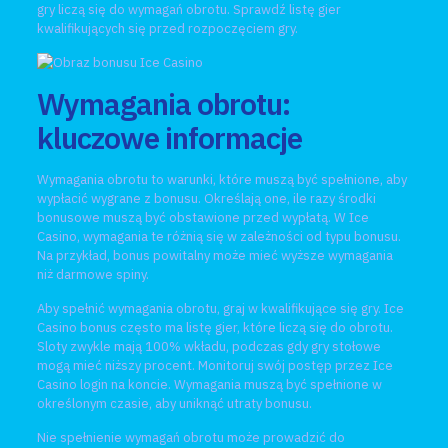
gry liczą się do wymagań obrotu. Sprawdź listę gier
kwalifikujących się przed rozpoczęciem gry.
Wymagania obrotu:
kluczowe informacje
Wymagania obrotu to warunki, które muszą być spełnione, aby
wypłacić wygrane z bonusu. Określają one, ile razy środki
bonusowe muszą być obstawione przed wypłatą. W Ice
Casino, wymagania te różnią się w zależności od typu bonusu.
Na przykład, bonus powitalny może mieć wyższe wymagania
niż darmowe spiny.
Aby spełnić wymagania obrotu, graj w kwalifikujące się gry. Ice
Casino bonus często ma listę gier, które liczą się do obrotu.
Sloty zwykle mają 100% wkładu, podczas gdy gry stołowe
mogą mieć niższy procent. Monitoruj swój postęp przez Ice
Casino login na koncie. Wymagania muszą być spełnione w
określonym czasie, aby uniknąć utraty bonusu.
Nie spełnienie wymagań obrotu może prowadzić do