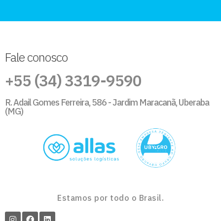
Fale conosco
+55 (34) 3319-9590
R. Adail Gomes Ferreira, 586 - Jardim Maracanã, Uberaba
(MG)
Estamos por todo o Brasil.