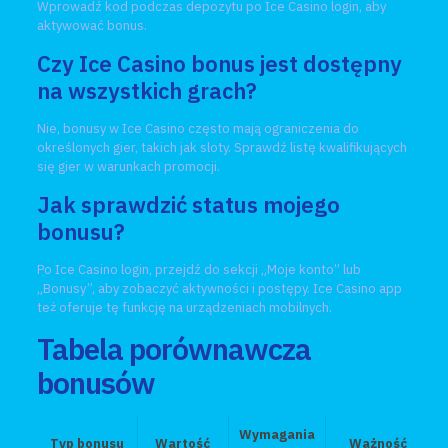
Wprowadź kod podczas depozytu po Ice Casino login, aby
aktywować bonus.
Czy Ice Casino bonus jest dostępny
na wszystkich grach?
Nie, bonusy w Ice Casino często mają ograniczenia do
określonych gier, takich jak sloty. Sprawdź listę kwalifikujących
się gier w warunkach promocji.
Jak sprawdzić status mojego
bonusu?
Po Ice Casino login, przejdź do sekcji „Moje konto” lub
„Bonusy”, aby zobaczyć aktywności i postępy. Ice Casino app
też oferuje tę funkcję na urządzeniach mobilnych.
Tabela porównawcza
bonusów
Wymagania
Typ bonusu
Wartość
Ważność