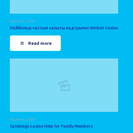
Agosto 6, 2026
Найбольш частыя запыты падтрымкі Winbet Casino
Read more
Agosto 6, 2026
Spinkings casino Help for Family Members