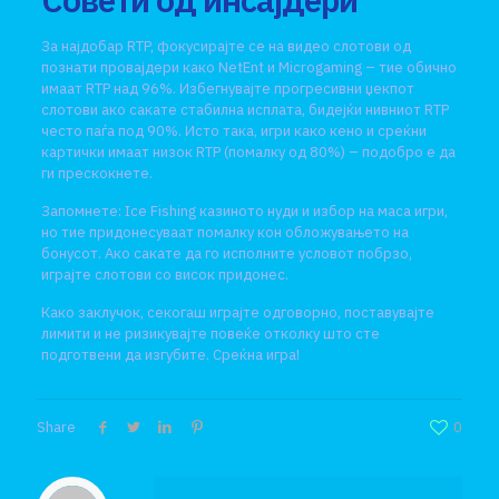
За најдобар RTP, фокусирајте се на видео слотови од
познати провајдери како NetEnt и Microgaming – тие обично
имаат RTP над 96%. Избегнувајте прогресивни џекпот
слотови ако сакате стабилна исплата, бидејќи нивниот RTP
често паѓа под 90%. Исто така, игри како кено и среќни
картички имаат низок RTP (помалку од 80%) – подобро е да
ги прескокнете.
Запомнете: Ice Fishing казиното нуди и избор на маса игри,
но тие придонесуваат помалку кон обложувањето на
бонусот. Ако сакате да го исполните условот побрзо,
играјте слотови со висок придонес.
Како заклучок, секогаш играјте одговорно, поставувајте
лимити и не ризикувајте повеќе отколку што сте
подготвени да изгубите. Среќна игра!
Share
0