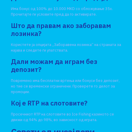
Има бонус од 100% до 10.000 MKD со обложување 35x.
Прочитајте ги условите пред да го активирате.
Што да правам ако заборавам
лозинка?
Користете ја опцијата „Заборавена лозинка“ на страната за
најава и следете ги упатствата.
Дали можам да играм без
депозит?
Повремено има бесплатни вртења или бонуси без депозит,
но тие се временски ограничени. Проверете го делот за
промоции.
Кој е RTP на слотовите?
Просечниот RTP на слотовите во Ice Fishing казиното се
движи од 94% до 98%, во зависност од играта.
Совети од инсајдери