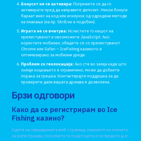
Бонусот не се активира:
Погрижете се да го
активирате пред да направите депозит. Некои бонуси
бараат внес на код или исклучок од одредени методи
на плаќање (на пр. Skrill не е подобен).
Играта не се вчитува:
Исчистете го кешот на
прелистувачот и овозможете JavaScript. Ако
користите мобилен, обидете се со прелистувачот
Chrome или Safari – IceFishing казиното е
оптимизирано за мобилни уреди.
Проблем со геолокација:
Ако сте во земја каде што
онлајн коцкањето е ограничено, може да добиете
порака за грешка. Контактирајте поддршка за да
проверите дали вашата држава е дозволена.
Брзи одговори
Како да се регистрирам во Ice
Fishing казино?
Одете на официјалната веб-страница, кликнете на копчето
за регистрација, пополнете ги податоците и потврдете ја е-