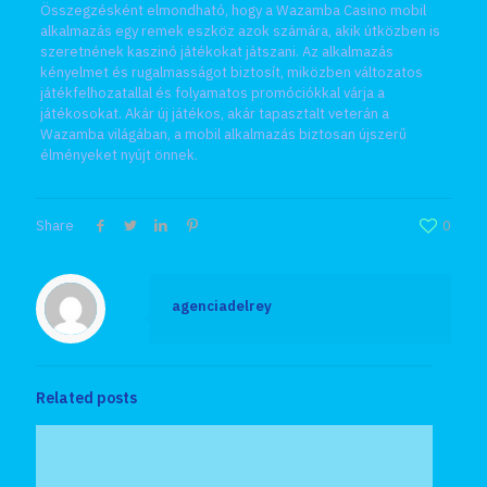
Összegzésként elmondható, hogy a Wazamba Casino mobil
alkalmazás egy remek eszköz azok számára, akik útközben is
szeretnének kaszinó játékokat játszani. Az alkalmazás
kényelmet és rugalmasságot biztosít, miközben változatos
játékfelhozatallal és folyamatos promóciókkal várja a
játékosokat. Akár új játékos, akár tapasztalt veterán a
Wazamba világában, a mobil alkalmazás biztosan újszerű
élményeket nyújt önnek.
Share
0
agenciadelrey
Related posts