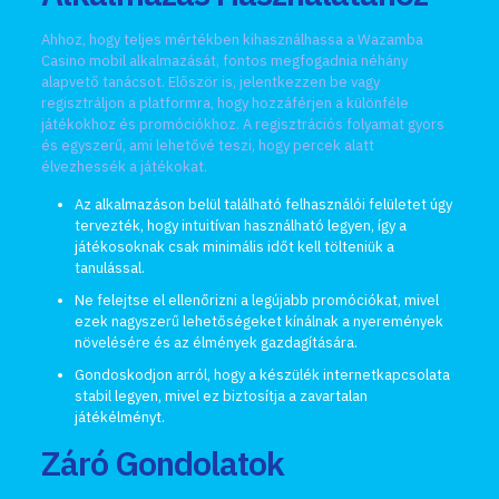
Ahhoz, hogy teljes mértékben kihasználhassa a Wazamba
Casino mobil alkalmazását, fontos megfogadnia néhány
alapvető tanácsot. Először is, jelentkezzen be vagy
regisztráljon a platformra, hogy hozzáférjen a különféle
játékokhoz és promóciókhoz. A regisztrációs folyamat gyors
és egyszerű, ami lehetővé teszi, hogy percek alatt
élvezhessék a játékokat.
Az alkalmazáson belül található felhasználói felületet úgy
tervezték, hogy intuitívan használható legyen, így a
játékosoknak csak minimális időt kell tölteniük a
tanulással.
Ne felejtse el ellenőrizni a legújabb promóciókat, mivel
ezek nagyszerű lehetőségeket kínálnak a nyeremények
növelésére és az élmények gazdagítására.
Gondoskodjon arról, hogy a készülék internetkapcsolata
stabil legyen, mivel ez biztosítja a zavartalan
játékélményt.
Záró Gondolatok