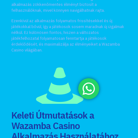
alkalmazás zökkenőmentes élményt biztosít a
felhasználóknak, mivel könnyen navigálhatnak rajta.
Ezenkívül az alkalmazás folyamatos frissítésekkel és új
játékokkal bővül, így a játékosok sosem maradnak új izgalmak
nélkül. Ez különösen fontos, hiszen a változatos
játékfelhozatal folyamatosan fenntartja a játékosok
érdeklődését, és maximalizálja az élményeiket a Wazamba
Casino világában.
Keleti Útmutatások a
Wazamba Casino
Alkalmazás Használatához