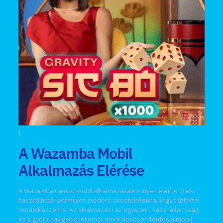
]
A Wazamba Mobil
Alkalmazás Elérése
A Wazamba Casino mobil alkalmazása könnyen elérhető és
használható, bármilyen modern okostelefonnal vagy tablettel
rendelkezzen is. Az alkalmazást az egyszerű használhatóság
és a gyors navigáció jellemzi, ami különösen fontos a mobil