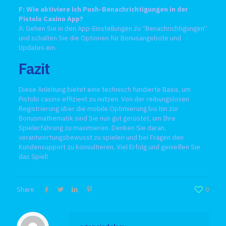
F: Wie aktiviere ich Push-Benachrichtigungen in der
Pistolo Casino App?
A: Gehen Sie in den App-Einstellungen zu “Benachrichtigungen”
und schalten Sie die Optionen für Bonusangebote und
Updates ein.
Fazit
Diese Anleitung bietet eine technisch fundierte Basis, um
Pistolo casino effizient zu nutzen. Von der reibungslosen
Registrierung über die mobile Optimierung bis hin zur
Bonusmathematik sind Sie nun gut gerüstet, um Ihre
Spielerfahrung zu maximieren. Denken Sie daran,
verantwortungsbewusst zu spielen und bei Fragen den
Kundensupport zu konsultieren. Viel Erfolg und genießen Sie
das Spiel!
Share
0