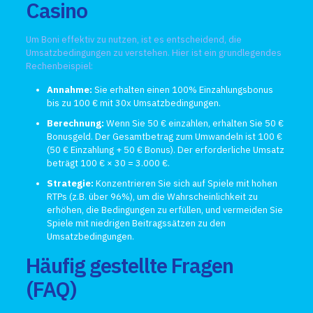
Casino
Um Boni effektiv zu nutzen, ist es entscheidend, die
Umsatzbedingungen zu verstehen. Hier ist ein grundlegendes
Rechenbeispiel:
Annahme:
Sie erhalten einen 100% Einzahlungsbonus
bis zu 100 € mit 30x Umsatzbedingungen.
Berechnung:
Wenn Sie 50 € einzahlen, erhalten Sie 50 €
Bonusgeld. Der Gesamtbetrag zum Umwandeln ist 100 €
(50 € Einzahlung + 50 € Bonus). Der erforderliche Umsatz
beträgt 100 € × 30 = 3.000 €.
Strategie:
Konzentrieren Sie sich auf Spiele mit hohen
RTPs (z.B. über 96%), um die Wahrscheinlichkeit zu
erhöhen, die Bedingungen zu erfüllen, und vermeiden Sie
Spiele mit niedrigen Beitragssätzen zu den
Umsatzbedingungen.
Häufig gestellte Fragen
(FAQ)