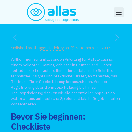
Published by
agenciadelrey
on
Setembro 10, 2015
Willkommen zur umfassenden Anleitung für
Pistolo casino
,
einem beliebten iGaming-Anbieter in Deutschland. Dieser
Leitfaden zielt darauf ab, Ihnen durch detaillierte Schritte,
technische Insights und praktische Strategien zu helfen, das
Beste aus Ihrer Spielerfahrung herauszuholen. Von der
Registrierung über die mobile Nutzung bis hin zur
Bonusoptimierung decken wir alle essenziellen Aspekte ab,
wobei wir uns auf deutsche Spieler und lokale Gegebenheiten
konzentrieren.
Bevor Sie beginnen:
Checkliste