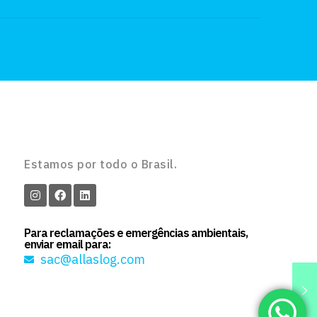
Estamos por todo o Brasil.
Para reclamações e emergências ambientais,
enviar email para:
sac@allaslog.com