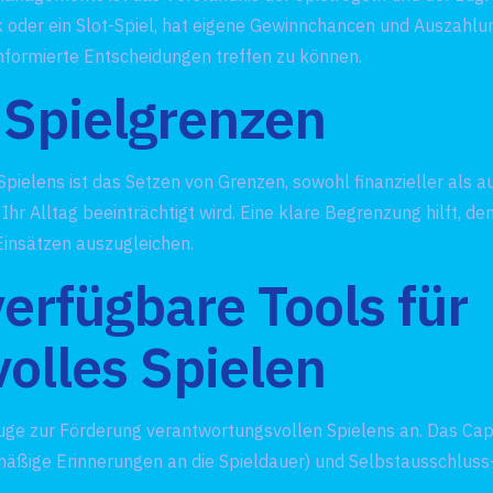
ck oder ein Slot-Spiel, hat eigene Gewinnchancen und Auszahlu
 informierte Entscheidungen treffen zu können.
 Spielgrenzen
ielens ist das Setzen von Grenzen, sowohl finanzieller als auc
Ihr Alltag beeinträchtigt wird. Eine klare Begrenzung hilft, de
Einsätzen auszugleichen.
erfügbare Tools für
olles Spielen
ge zur Förderung verantwortungsvollen Spielens an. Das Cap
lmäßige Erinnerungen an die Spieldauer) und Selbstausschluss