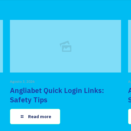
Agosto 3, 2026
A
Angliabet Quick Login Links:
Safety Tips
Read more