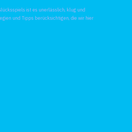
cksspiels ist es unerlässlich, klug und
egien und Tipps berücksichtigen, die wir hier