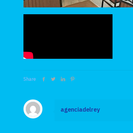
Share
agenciadelrey