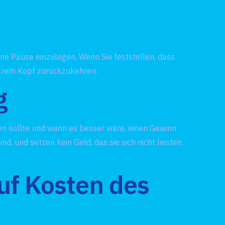
eine Pause einzulegen. Wenn Sie feststellen, dass
larem Kopf zurückzukehren.
g
en sollte und wann es besser wäre, einen Gewinn
d, und setzen kein Geld, das sie sich nicht leisten
auf Kosten des