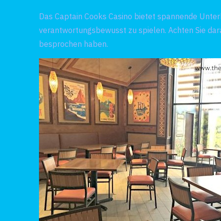
Das Captain Cooks Casino bietet spannende Unterha
verantwortungsbewusst zu spielen. Achten Sie darauf
besprochen haben.