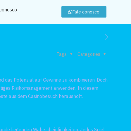
 conosco
Fale conosco
Tags
Categories
nd das Potenzial auf Gewinne zu kombinieren. Doch
ichtiges Risikomanagement anwenden. In diesem
Beste aus dem Casinobesuch herausholt.
unde liegenden Wahrscheinlichkeiten. Jedes Spiel