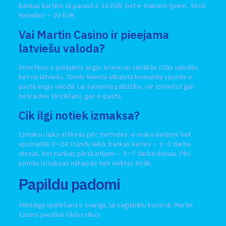
Bankas kartēm tā parasti ir 10 EUR, bet e-makiem (piem., Skrill,
Neteller) – 20 EUR.
Vai Martin Casino ir pieejama
latviešu valoda?
Interfeiss ir pieejams angļu, krievu un vairākās citās valodās,
bet ne latviešu. Tomēr klientu atbalsta komanda sazinās e-
pastā angļu valodā. Lai saņemtu palīdzību, var izmantot gan
tiešraides tērzēšanu, gan e-pastu.
Cik ilgi notiek izmaksa?
Izmaksu laiks atšķiras pēc metodes: e-maka darījumi tiek
apstrādāti 0–24 stundu laikā, bankas kartes – 1–3 darba
dienas, bet bankas pārskaitījumi – 3–7 darba dienas. Pēc
pirmās izmaksas nākamās tiek veiktas ātrāk.
Papildu padomi
Atbildīga spēlēšana ir svarīga, lai saglabātu kontroli. Martin
Casino piedāvā šādus rīkus: