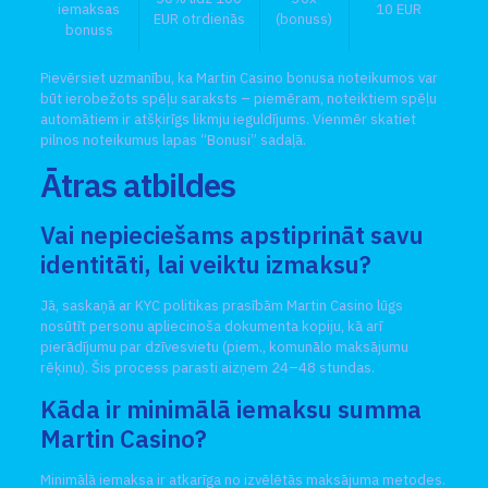
iemaksas
10 EUR
EUR otrdienās
(bonuss)
bonuss
Pievērsiet uzmanību, ka Martin Casino bonusa noteikumos var
būt ierobežots spēļu saraksts – piemēram, noteiktiem spēļu
automātiem ir atšķirīgs likmju ieguldījums. Vienmēr skatiet
pilnos noteikumus lapas “Bonusi” sadaļā.
Ātras atbildes
Vai nepieciešams apstiprināt savu
identitāti, lai veiktu izmaksu?
Jā, saskaņā ar KYC politikas prasībām Martin Casino lūgs
nosūtīt personu apliecinoša dokumenta kopiju, kā arī
pierādījumu par dzīvesvietu (piem., komunālo maksājumu
rēķinu). Šis process parasti aizņem 24–48 stundas.
Kāda ir minimālā iemaksu summa
Martin Casino?
Minimālā iemaksa ir atkarīga no izvēlētās maksājuma metodes.