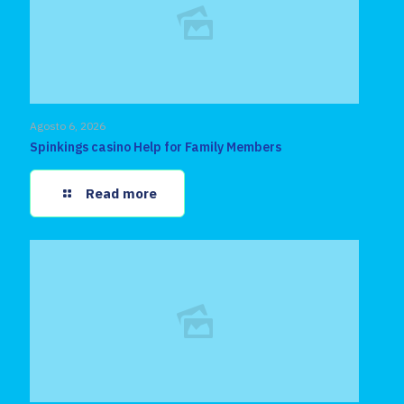
Agosto 6, 2026
Spinkings casino Help for Family Members
Read more