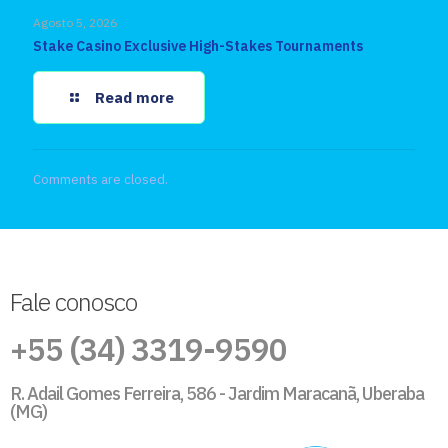
Agosto 5, 2026
Stake Casino Exclusive High-Stakes Tournaments
Read more
Comments are closed.
Fale conosco
+55 (34) 3319-9590
R. Adail Gomes Ferreira, 586 - Jardim Maracanã, Uberaba
(MG)