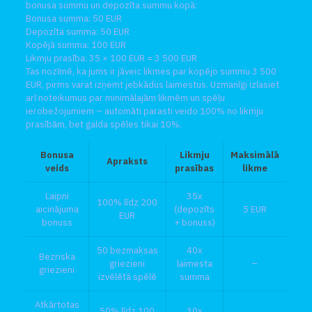
bonusa summu un depozīta summu kopā:
Bonusa summa: 50 EUR
Depozīta summa: 50 EUR
Kopējā summa: 100 EUR
Likmju prasība: 35 × 100 EUR = 3 500 EUR
Tas nozīmē, ka jums ir jāveic likmes par kopējo summu 3 500
EUR, pirms varat izņemt jebkādus laimestus. Uzmanīgi izlasiet
arī noteikumus par minimālajām likmēm un spēļu
ierobežojumiem – automāti parasti veido 100% no likmju
prasībām, bet galda spēles tikai 10%.
Bonusa
Likmju
Maksimālā
Apraksts
veids
prasības
likme
Laipni
35x
100% līdz 200
aicinājuma
(depozīts
5 EUR
EUR
bonuss
+ bonuss)
50 bezmaksas
40x
Bezriska
griezieni
laimesta
–
griezieni
izvēlētā spēlē
summa
Atkārtotas
50% līdz 100
30x