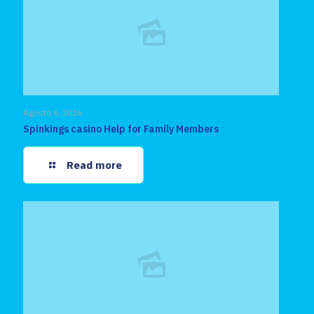
Agosto 6, 2026
Spinkings casino Help for Family Members
Read more