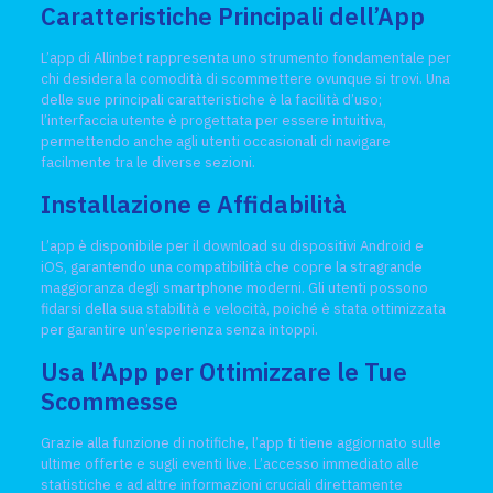
Caratteristiche Principali dell’App
L’app di Allinbet rappresenta uno strumento fondamentale per
chi desidera la comodità di scommettere ovunque si trovi. Una
delle sue principali caratteristiche è la facilità d’uso;
l’interfaccia utente è progettata per essere intuitiva,
permettendo anche agli utenti occasionali di navigare
facilmente tra le diverse sezioni.
Installazione e Affidabilità
L’app è disponibile per il download su dispositivi Android e
iOS, garantendo una compatibilità che copre la stragrande
maggioranza degli smartphone moderni. Gli utenti possono
fidarsi della sua stabilità e velocità, poiché è stata ottimizzata
per garantire un’esperienza senza intoppi.
Usa l’App per Ottimizzare le Tue
Scommesse
Grazie alla funzione di notifiche, l’app ti tiene aggiornato sulle
ultime offerte e sugli eventi live. L’accesso immediato alle
statistiche e ad altre informazioni cruciali direttamente