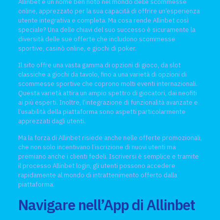
Allinbet è un nome ben noto nel mondo delle scommesse
online, apprezzato per la sua capacità di offrire un’esperienza
utente integrativa e completa. Ma cosa rende Allinbet così
speciale? Una delle chiavi del suo successo è sicuramente la
diversità delle sue offerte che includono scommesse
sportive, casinò online, e giochi di poker.
Il sito offre una vasta gamma di opzioni di gioco, da slot
classiche a giochi da tavolo, fino a una varietà di opzioni di
scommesse sportive che coprono molti eventi internazionali.
Questa varietà attira un ampio spettro di giocatori, dai neofiti
ai più esperti. Inoltre, l’integrazione di funzionalità avanzate e
l’usabilità della piattaforma sono aspetti particolarmente
apprezzati dagli utenti.
Ma la forza di Allinbet risiede anche nelle offerte promozionali,
che non solo incentivano l’iscrizione di nuovi utenti ma
premiano anche i clienti fedeli. Iscriversi è semplice e tramite
il processo Allinbet login, gli utenti possono accedere
rapidamente al mondo di intrattenimento offerto dalla
piattaforma.
Navigare nell’App di Allinbet